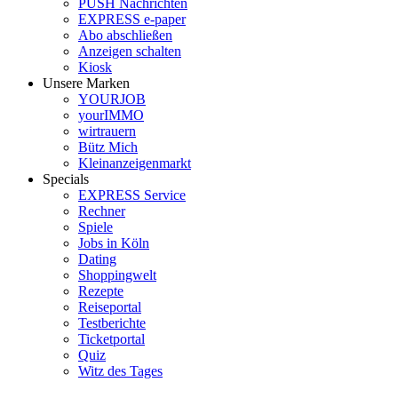
PUSH Nachrichten
EXPRESS e-paper
Abo abschließen
Anzeigen schalten
Kiosk
Unsere Marken
YOURJOB
yourIMMO
wirtrauern
Bütz Mich
Kleinanzeigenmarkt
Specials
EXPRESS Service
Rechner
Spiele
Jobs in Köln
Dating
Shoppingwelt
Rezepte
Reiseportal
Testberichte
Ticketportal
Quiz
Witz des Tages