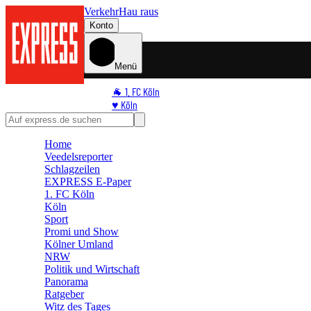
Verkehr
Hau raus
Konto
Menü
🐐 1. FC Köln
♥️ Köln
⭐ Promi
🏆 Sport
Home
🛒 Shoppingwelt
Veedelsreporter
🧩 Spiele
Schlagzeilen
EXPRESS E-Paper
1. FC Köln
Köln
Sport
Promi und Show
Kölner Umland
NRW
Politik und Wirtschaft
Panorama
Ratgeber
Witz des Tages