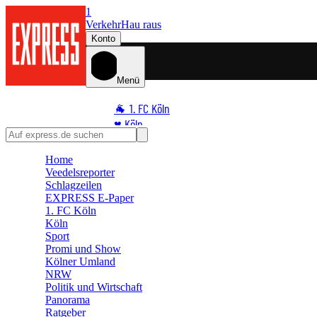
1
Verkehr
Hau raus
Konto
Menü
🐐 1. FC Köln
♥️ Köln
⭐ Promi
Home
🏆 Sport
Veedelsreporter
🛒 Shoppingwelt
Schlagzeilen
🧩 Spiele
EXPRESS E-Paper
1. FC Köln
Köln
Sport
Promi und Show
Kölner Umland
NRW
Politik und Wirtschaft
Panorama
Ratgeber