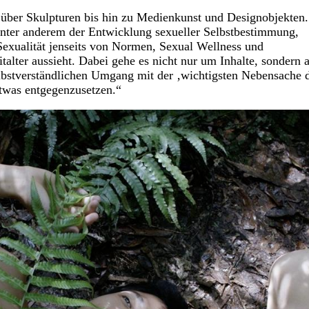
 über Skulpturen bis hin zu Medienkunst und Designobjekten.
 unter anderem der Entwicklung sexueller Selbstbestimmung,
exualität jenseits von Normen, Sexual Wellness und
italter aussieht. Dabei gehe es nicht nur um Inhalte, sondern 
bstverständlichen Umgang mit der ‚wichtigsten Nebensache 
twas entgegenzusetzen.“