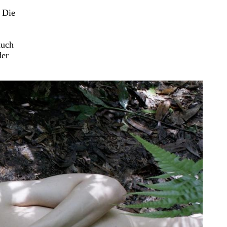
 Die
auch
der