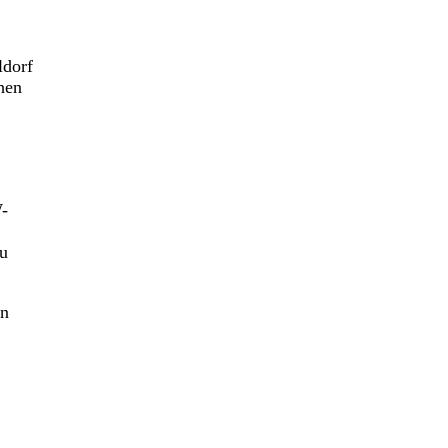
ldorf
chen
W-
eu
en