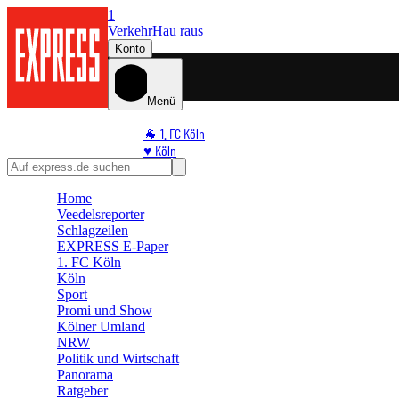
1
Verkehr
Hau raus
Konto
Menü
🐐 1. FC Köln
♥️ Köln
⭐ Promi
🏆 Sport
Home
Veedelsreporter
🛒 Shoppingwelt
Schlagzeilen
🧩 Spiele
EXPRESS E-Paper
1. FC Köln
Köln
Sport
Promi und Show
Kölner Umland
NRW
Politik und Wirtschaft
Panorama
Ratgeber