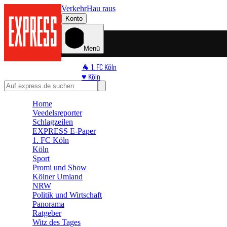
Verkehr
Hau raus
Konto
Menü
🐐 1. FC Köln
♥️ Köln
⭐ Promi
🏆 Sport
Home
Veedelsreporter
🛒 Shoppingwelt
Schlagzeilen
🧩 Spiele
EXPRESS E-Paper
1. FC Köln
Köln
Sport
Promi und Show
Kölner Umland
NRW
Politik und Wirtschaft
Panorama
Ratgeber
Witz des Tages