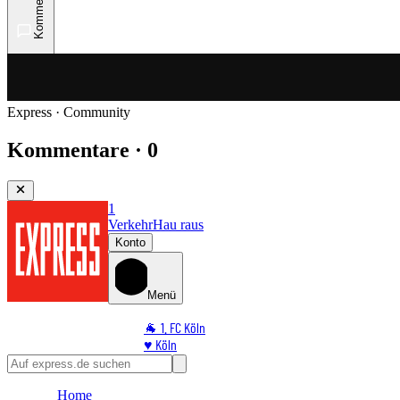
Kommentare
Express · Community
Kommentare · 0
1
Verkehr
Hau raus
Konto
Menü
🐐 1. FC Köln
♥️ Köln
⭐ Promi
🏆 Sport
Home