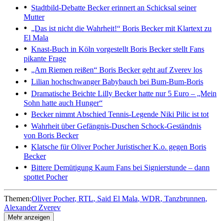
Stadtbild-Debatte
Becker erinnert an Schicksal seiner
Mutter
„Das ist nicht die Wahrheit!“
Boris Becker mit Klartext zu
El Mala
Knast-Buch in Köln vorgestellt
Boris Becker stellt Fans
pikante Frage
„Am Riemen reißen“
Boris Becker geht auf Zverev los
Lilian hochschwanger
Babybauch bei Bum-Bum-Boris
Dramatische Beichte
Lilly Becker hatte nur 5 Euro – „Mein
Sohn hatte auch Hunger“
Becker nimmt Abschied
Tennis-Legende Niki Pilic ist tot
Wahrheit über Gefängnis-Duschen
Schock-Geständnis
von Boris Becker
Klatsche für Oliver Pocher
Juristischer K.o. gegen Boris
Becker
Bittere Demütigung
Kaum Fans bei Signierstunde – dann
spottet Pocher
Themen:
Oliver Pocher
RTL
Said El Mala
WDR
Tanzbrunnen
Alexander Zverev
Mehr anzeigen