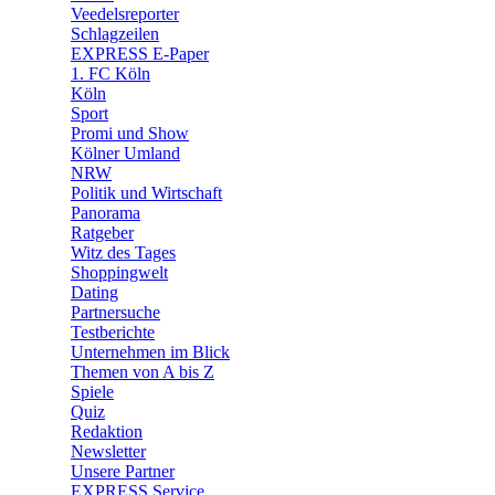
🛒 Shoppingwelt
Veedelsreporter
🧩 Spiele
Schlagzeilen
EXPRESS E-Paper
1. FC Köln
Köln
Sport
Promi und Show
Kölner Umland
NRW
Politik und Wirtschaft
Panorama
Ratgeber
Witz des Tages
Shoppingwelt
Dating
Partnersuche
Testberichte
Unternehmen im Blick
Themen von A bis Z
Spiele
Quiz
Redaktion
Newsletter
Unsere Partner
EXPRESS Service