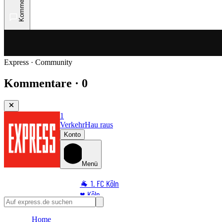
Kommentare
Express · Community
Kommentare · 0
1
Verkehr
Hau raus
Konto
Menü
🐐 1. FC Köln
♥️ Köln
⭐ Promi
Home
🏆 Sport