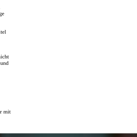
a
ge
tel
icht
 und
r mit