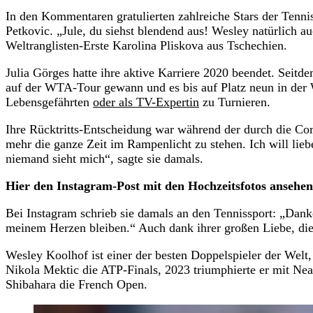
In den Kommentaren gratulierten zahlreiche Stars der Tenni
Petkovic. „Jule, du siehst blendend aus! Wesley natürlich a
Weltranglisten-Erste Karolina Pliskova aus Tschechien.
Julia Görges hatte ihre aktive Karriere 2020 beendet. Seitde
auf der WTA-Tour gewann und es bis auf Platz neun in der We
Lebensgefährten
oder als TV-Expertin
zu Turnieren.
Ihre Rücktritts-Entscheidung war während der durch die Cor
mehr die ganze Zeit im Rampenlicht zu stehen. Ich will lie
niemand sieht mich“, sagte sie damals.
Hier den Instagram-Post mit den Hochzeitsfotos ansehen
Bei Instagram schrieb sie damals an den Tennissport: „Danke
meinem Herzen bleiben.“ Auch dank ihrer großen Liebe, die 
Wesley Koolhof ist einer der besten Doppelspieler der Welt
Nikola Mektic die ATP-Finals, 2023 triumphierte er mit N
Shibahara die French Open.