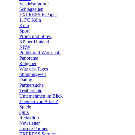
Veedelsreporter
🛒 Shoppingwelt
Schlagzeilen
🧩 Spiele
EXPRESS E-Paper
1. FC Köln
Köln
Sport
Promi und Show
Kölner Umland
NRW
Politik und Wirtschaft
Panorama
Ratgeber
Witz des Tages
Shoppingwelt
Dating
Partnersuche
Testberichte
Unternehmen im Blick
Themen von A bis Z
Spiele
Quiz
Redaktion
Newsletter
Unsere Partner
EXPRESS Service