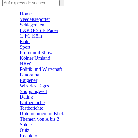
🛒 Shoppingwelt
🧩 Spiele
Home
Veedelsreporter
Schlagzeilen
EXPRESS E-Paper
1. FC Köln
Köln
Sport
Promi und Show
Kölner Umland
NRW
Politik und Wirtschaft
Panorama
Ratgeber
Witz des Tages
Shoppingwelt
Dating
Partnersuche
Testberichte
Unternehmen im Blick
Themen von A bis Z
Spiele
Quiz
Redaktion