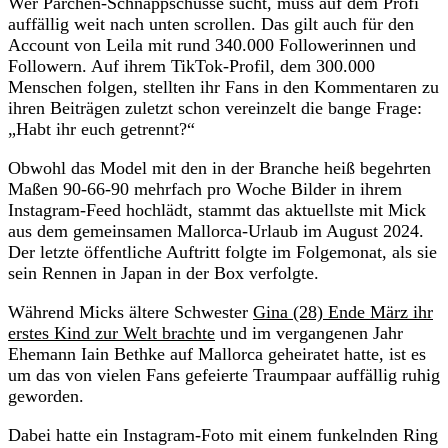
Wer Pärchen-Schnappschüsse sucht, muss auf dem Profi
auffällig weit nach unten scrollen. Das gilt auch für den
Account von Leila mit rund 340.000 Followerinnen und
Followern. Auf ihrem TikTok-Profil, dem 300.000
Menschen folgen, stellten ihr Fans in den Kommentaren zu
ihren Beiträgen zuletzt schon vereinzelt die bange Frage:
„Habt ihr euch getrennt?“
Obwohl das Model mit den in der Branche heiß begehrten
Maßen 90-66-90 mehrfach pro Woche Bilder in ihrem
Instagram-Feed hochlädt, stammt das aktuellste mit Mick
aus dem gemeinsamen Mallorca-Urlaub im August 2024.
Der letzte öffentliche Auftritt folgte im Folgemonat, als sie
sein Rennen in Japan in der Box verfolgte.
Während Micks ältere Schwester
Gina (28) Ende März ihr
erstes Kind zur Welt brachte
und im vergangenen Jahr
Ehemann Iain Bethke auf Mallorca geheiratet hatte, ist es
um das von vielen Fans gefeierte Traumpaar auffällig ruhig
geworden.
Dabei hatte ein Instagram-Foto mit einem funkelnden Ring