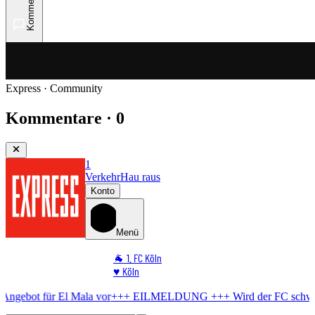
Kommentare
Express · Community
Kommentare · 0
1
Verkehr
Hau raus
Konto
Menü
🐐 1. FC Köln
♥️ Köln
⭐ Promi
Mala vor
+++ EILMELDUNG +++
Wird der FC schwach?
BVB bereite
🏆 Sport