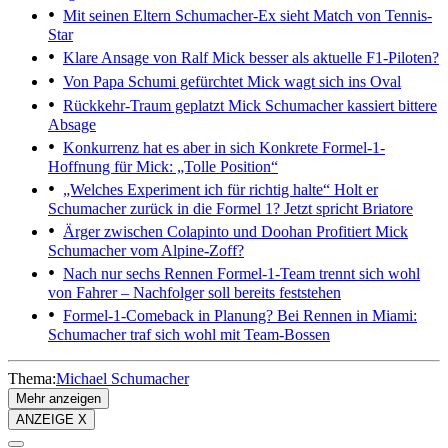
Mit seinen Eltern
Schumacher-Ex sieht Match von Tennis-
Star
Klare Ansage von Ralf
Mick besser als aktuelle F1-Piloten?
Von Papa Schumi gefürchtet
Mick wagt sich ins Oval
Rückkehr-Traum geplatzt
Mick Schumacher kassiert bittere
Absage
Konkurrenz hat es aber in sich
Konkrete Formel-1-
Hoffnung für Mick: „Tolle Position“
„Welches Experiment ich für richtig halte“
Holt er
Schumacher zurück in die Formel 1? Jetzt spricht Briatore
Ärger zwischen Colapinto und Doohan
Profitiert Mick
Schumacher vom Alpine-Zoff?
Nach nur sechs Rennen
Formel-1-Team trennt sich wohl
von Fahrer – Nachfolger soll bereits feststehen
Formel-1-Comeback in Planung?
Bei Rennen in Miami:
Schumacher traf sich wohl mit Team-Bossen
Thema:
Michael Schumacher
Mehr anzeigen
ANZEIGE X