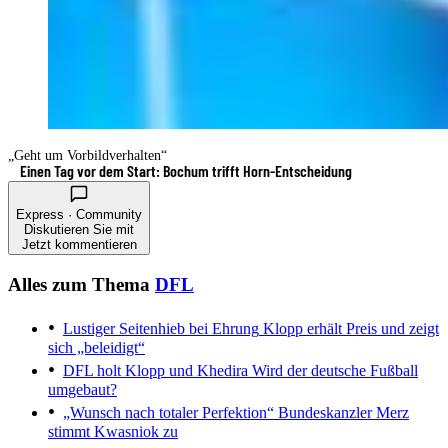
„Geht um Vorbildverhalten“
Einen Tag vor dem Start: Bochum trifft Horn-Entscheidung
Express · Community
Diskutieren Sie mit
Jetzt kommentieren
Alles zum Thema
DFL
Lustiger Seitenhieb bei Ehrung
Klopp erhält Preis und zeigt
sich „beleidigt“
DFL holt Klopp und Khedira
Wird der deutsche Fußball
umgebaut?
„Wunsch nach totaler Perfektion“
Bundeskanzler Merz
stimmt Kwasniok zu