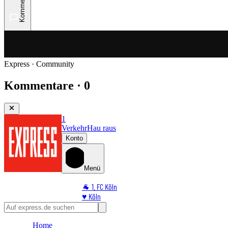
Kommentare
Express · Community
Kommentare · 0
1
Verkehr
Hau raus
Konto
Menü
🐐 1. FC Köln
♥️ Köln
⭐ Promi
🏆 Sport
Home