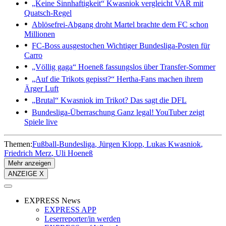
„Keine Sinnhaftigkeit“
Kwasniok vergleicht VAR mit
Quatsch-Regel
Ablösefrei-Abgang droht
Martel brachte dem FC schon
Millionen
FC-Boss ausgestochen
Wichtiger Bundesliga-Posten für
Carro
„Völlig gaga“
Hoeneß fassungslos über Transfer-Sommer
„Auf die Trikots gepisst?“
Hertha-Fans machen ihrem
Ärger Luft
„Brutal“
Kwasniok im Trikot? Das sagt die DFL
Bundesliga-Überraschung
Ganz legal! YouTuber zeigt
Spiele live
Themen:
Fußball-Bundesliga
Jürgen Klopp
Lukas Kwasniok
Friedrich Merz
Uli Hoeneß
Mehr anzeigen
ANZEIGE X
EXPRESS News
EXPRESS APP
Leserreporter/in werden