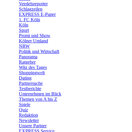
🛒 Shoppingwelt
Veedelsreporter
🧩 Spiele
Schlagzeilen
EXPRESS E-Paper
1. FC Köln
Köln
Sport
Promi und Show
Kölner Umland
NRW
Politik und Wirtschaft
Panorama
Ratgeber
Witz des Tages
Shoppingwelt
Dating
Partnersuche
Testberichte
Unternehmen im Blick
Themen von A bis Z
Spiele
Quiz
Redaktion
Newsletter
Unsere Partner
EXPRESS Service