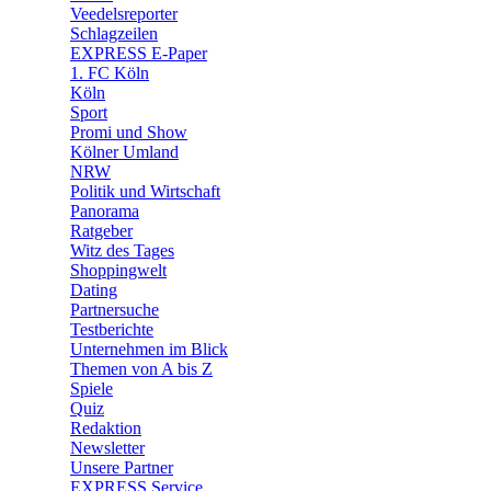
Veedelsreporter
🛒 Shoppingwelt
Schlagzeilen
🧩 Spiele
EXPRESS E-Paper
1. FC Köln
Köln
Sport
Promi und Show
Kölner Umland
NRW
Politik und Wirtschaft
Panorama
Ratgeber
Witz des Tages
Shoppingwelt
Dating
Partnersuche
Testberichte
Unternehmen im Blick
Themen von A bis Z
Spiele
Quiz
Redaktion
Newsletter
Unsere Partner
EXPRESS Service