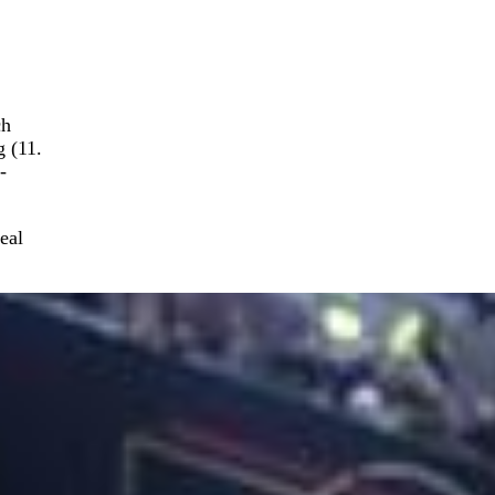
ch
 (11.
-
eal