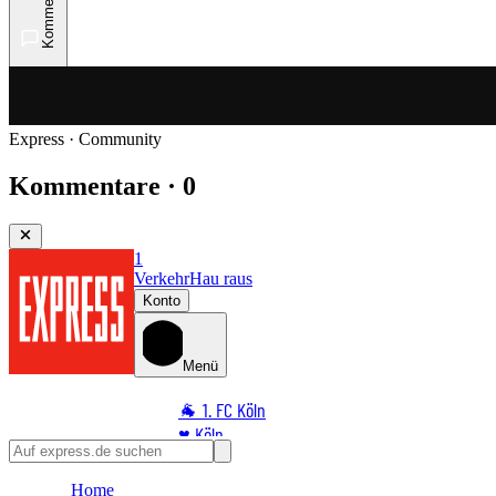
Kommentare
Express · Community
Kommentare · 0
1
Verkehr
Hau raus
Konto
Menü
🐐 1. FC Köln
♥️ Köln
⭐ Promi
Home
🏆 Sport