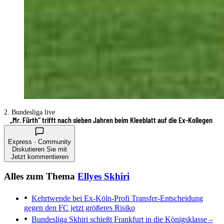
2. Bundesliga live
„Mr. Fürth“ trifft nach sieben Jahren beim Kleeblatt auf die Ex-Kollegen
Express · Community
Diskutieren Sie mit
Jetzt kommentieren
Alles zum Thema
Ellyes Skhiri
Kehrtwende bei Ex-Köln-Profi
Transfer-Entscheidung
gegen den FC jetzt größeres Risiko
Bundesliga
Skhiri schießt Frankfurt in die Königsklasse –