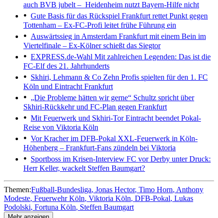
auch BVB jubelt – Heidenheim nutzt Bayern-Hilfe nicht
Gute Basis für das Rückspiel
Frankfurt rettet Punkt gegen
Tottenham – Ex-FC-Profi leitet frühe Führung ein
Auswärtssieg in Amsterdam
Frankfurt mit einem Bein im
Viertelfinale – Ex-Kölner schießt das Siegtor
EXPRESS.de-Wahl
Mit zahlreichen Legenden: Das ist die
FC-Elf des 21. Jahrhunderts
Skhiri, Lehmann & Co
Zehn Profis spielten für den 1. FC
Köln und Eintracht Frankfurt
„Die Probleme hätten wir gerne“
Schultz spricht über
Skhiri-Rückkehr und FC-Plan gegen Frankfurt
Mit Feuerwerk und Skhiri-Tor
Eintracht beendet Pokal-
Reise von Viktoria Köln
Vor Kracher im DFB-Pokal
XXL-Feuerwerk in Köln-
Höhenberg – Frankfurt-Fans zündeln bei Viktoria
Sportboss im Krisen-Interview
FC vor Derby unter Druck:
Herr Keller, wackelt Steffen Baumgart?
Themen:
Fußball-Bundesliga
Jonas Hector
Timo Horn
Anthony
Modeste
Feuerwehr Köln
Viktoria Köln
DFB-Pokal
Lukas
Podolski
Fortuna Köln
Steffen Baumgart
Mehr anzeigen