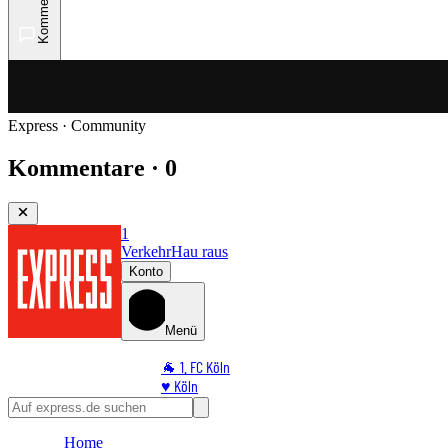
Kommentare
Express · Community
Kommentare · 0
1
Verkehr
Hau raus
Konto
Menü
🐐 1. FC Köln
♥️ Köln
⭐ Promi
🏆 Sport
Home