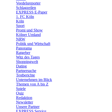
🛒 Shoppingwelt
Veedelsreporter
🧩 Spiele
Schlagzeilen
EXPRESS E-Paper
1. FC Köln
Köln
Sport
Promi und Show
Kölner Umland
NRW
Politik und Wirtschaft
Panorama
Ratgeber
Witz des Tages
Shoppingwelt
Dating
Partnersuche
Testberichte
Unternehmen im Blick
Themen von A bis Z
Spiele
Quiz
Redaktion
Newsletter
Unsere Partner
EXPRESS Service