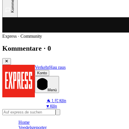
Kommentare
Express · Community
Kommentare · 0
Verkehr
Hau raus
Konto
Menü
🐐 1. FC Köln
♥️ Köln
⭐ Promi
🏆 Sport
Home
🛒 Shoppingwelt
Veedelsreporter