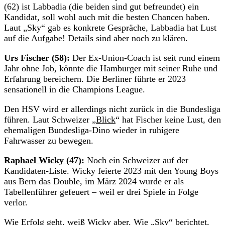
(62) ist Labbadia (die beiden sind gut befreundet) ein
Kandidat, soll wohl auch mit die besten Chancen haben.
Laut „Sky“ gab es konkrete Gespräche, Labbadia hat Lust
auf die Aufgabe! Details sind aber noch zu klären.
Urs Fischer (58):
Der Ex-Union-Coach ist seit rund einem
Jahr ohne Job, könnte die Hamburger mit seiner Ruhe und
Erfahrung bereichern. Die Berliner führte er 2023
sensationell in die Champions League.
Den HSV wird er allerdings nicht zurück in die Bundesliga
führen. Laut Schweizer „
Blick
“ hat Fischer keine Lust, den
ehemaligen Bundesliga-Dino wieder in ruhigere
Fahrwasser zu bewegen.
Raphael Wicky (47):
Noch ein Schweizer auf der
Kandidaten-Liste. Wicky feierte 2023 mit den Young Boys
aus Bern das Double, im März 2024 wurde er als
Tabellenführer gefeuert – weil er drei Spiele in Folge
verlor.
Wie Erfolg geht, weiß Wicky aber. Wie „Sky“ berichtet,