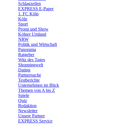
🧩 Spiele
Schlagzeilen
EXPRESS E-Paper
1. FC Köln
Köln
Sport
Promi und Show
Kölner Umland
NRW
Politik und Wirtschaft
Panorama
Ratgeber
Witz des Tages
Shoppingwelt
Dating
Partnersuche
Testberichte
Unternehmen im Blick
Themen von A bis Z
Spiele
Quiz
Redaktion
Newsletter
Unsere Partner
EXPRESS Service