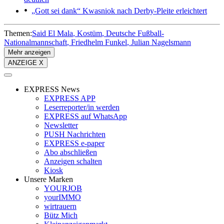
„Gott sei dank“
Kwasniok nach Derby-Pleite erleichtert
Themen:
Said El Mala
Kostüm
Deutsche Fußball-
Nationalmannschaft
Friedhelm Funkel
Julian Nagelsmann
Mehr anzeigen
ANZEIGE X
EXPRESS News
EXPRESS APP
Leserreporter/in werden
EXPRESS auf WhatsApp
Newsletter
PUSH Nachrichten
EXPRESS e-paper
Abo abschließen
Anzeigen schalten
Kiosk
Unsere Marken
YOURJOB
yourIMMO
wirtrauern
Bütz Mich