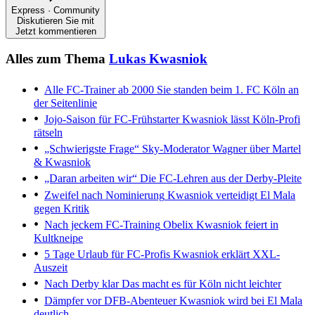
Express · Community
Diskutieren Sie mit
Jetzt kommentieren
Alles zum Thema
Lukas Kwasniok
Alle FC-Trainer ab 2000
Sie standen beim 1. FC Köln an
der Seitenlinie
Jojo-Saison für FC-Frühstarter
Kwasniok lässt Köln-Profi
rätseln
„Schwierigste Frage“
Sky-Moderator Wagner über Martel
& Kwasniok
„Daran arbeiten wir“
Die FC-Lehren aus der Derby-Pleite
Zweifel nach Nominierung
Kwasniok verteidigt El Mala
gegen Kritik
Nach jeckem FC-Training
Obelix Kwasniok feiert in
Kultkneipe
5 Tage Urlaub für FC-Profis
Kwasniok erklärt XXL-
Auszeit
Nach Derby klar
Das macht es für Köln nicht leichter
Dämpfer vor DFB-Abenteuer
Kwasniok wird bei El Mala
deutlich