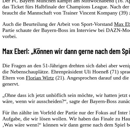
Der FC Bayern München kämpft am Mittwochabend (16. Ap
das Ticket fürs Halbfinale der Champions League. Nach der
braucht die Mannschaft von Trainer Vincent Kompany (39) z
Auch die Beurteilung der Arbeit von Sport-Vorstand
Max Eb
Partie schaute der Bayern-Boss im Interview bei DAZN-Mod
vorbei.
Max Eberl: „Können wir dann gerne nach dem Sp
Die Fragen an den 51-Jährigen drehten sich dabei aber we
die Nebenschauplätze. Ehrenpräsident Uli Hoeneß (71) spra
Eltern von
Florian Wirtz
(21). Angesprochen darauf und die 
genervt.
„Ohne dass ich jetzt unhöflich sein möchte, wir hatten jetz
wäre, wenn wir ausscheiden?“, sagte der Bayern-Boss zunä
Für ihn zählte im Vorfeld der Partie nur der Fokus auf Inte
Aufgabe, die wir lösen wollen. Wir haben das Finale zu Haus
‚Was wäre wenn?‘ können wir dann gerne nach dem Spiel b