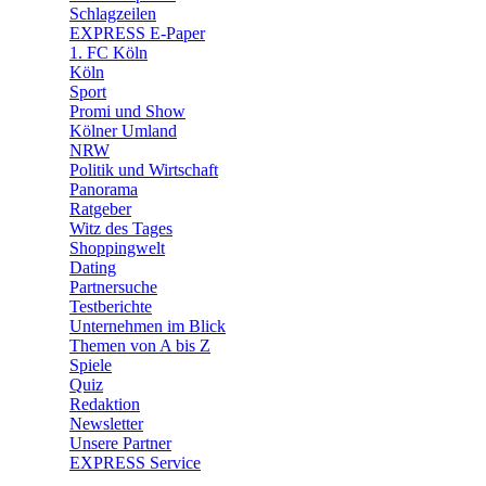
🛒 Shoppingwelt
Schlagzeilen
🧩 Spiele
EXPRESS E-Paper
1. FC Köln
Köln
Sport
Promi und Show
Kölner Umland
NRW
Politik und Wirtschaft
Panorama
Ratgeber
Witz des Tages
Shoppingwelt
Dating
Partnersuche
Testberichte
Unternehmen im Blick
Themen von A bis Z
Spiele
Quiz
Redaktion
Newsletter
Unsere Partner
EXPRESS Service