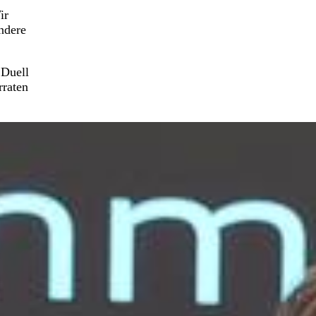
ir
ndere
 Duell
rraten