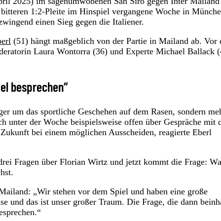
ril 2025) im sagenumwobenen San Siro gegen Inter Mailan
 bitteren 1:2-Pleite im Hinspiel vergangene Woche in Münche
wingend einen Sieg gegen die Italiener.
erl
(51) hängt maßgeblich von der Partie in Mailand ab. Vor 
eratorin Laura Wontorra (36) und Experte Michael Ballack (
iel besprechen“
niger um das sportliche Geschehen auf dem Rasen, sondern m
ch unter der Woche beispielsweise offen über Gespräche mit 
Zukunft bei einem möglichen Ausscheiden, reagierte Eberl
t drei Fragen über Florian Wirtz und jetzt kommt die Frage: W
chst.
r Mailand: „Wir stehen vor dem Spiel und haben eine große
e und das ist unser großer Traum. Die Frage, die dann beinha
esprechen.“