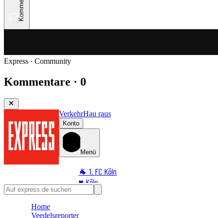
Kommentare
Express · Community
Kommentare · 0
Verkehr
Hau raus
Konto
Menü
🐐 1. FC Köln
♥️ Köln
⭐ Promi
Home
🏆 Sport
Veedelsreporter