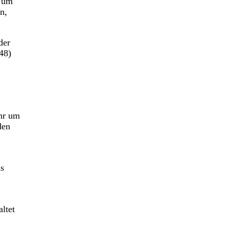
d um
n,
der
48)
ehr um
den
as
ltet