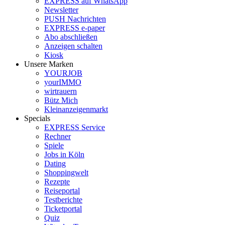
EXPRESS auf WhatsApp
Newsletter
PUSH Nachrichten
EXPRESS e-paper
Abo abschließen
Anzeigen schalten
Kiosk
Unsere Marken
YOURJOB
yourIMMO
wirtrauern
Bütz Mich
Kleinanzeigenmarkt
Specials
EXPRESS Service
Rechner
Spiele
Jobs in Köln
Dating
Shoppingwelt
Rezepte
Reiseportal
Testberichte
Ticketportal
Quiz