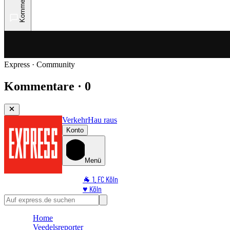
Kommentare
Express · Community
Kommentare · 0
Verkehr
Hau raus
Konto
Menü
🐐 1. FC Köln
♥️ Köln
⭐ Promi
🏆 Sport
Home
🛒 Shoppingwelt
Veedelsreporter