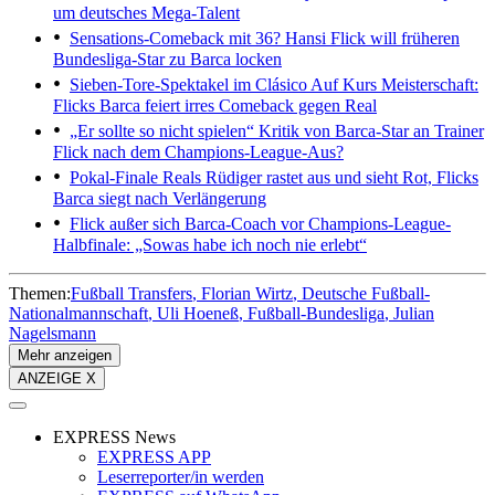
um deutsches Mega-Talent
Sensations-Comeback mit 36?
Hansi Flick will früheren
Bundesliga-Star zu Barca locken
Sieben-Tore-Spektakel im Clásico
Auf Kurs Meisterschaft:
Flicks Barca feiert irres Comeback gegen Real
„Er sollte so nicht spielen“
Kritik von Barca-Star an Trainer
Flick nach dem Champions-League-Aus?
Pokal-Finale
Reals Rüdiger rastet aus und sieht Rot, Flicks
Barca siegt nach Verlängerung
Flick außer sich
Barca-Coach vor Champions-League-
Halbfinale: „Sowas habe ich noch nie erlebt“
Themen:
Fußball Transfers
Florian Wirtz
Deutsche Fußball-
Nationalmannschaft
Uli Hoeneß
Fußball-Bundesliga
Julian
Nagelsmann
Mehr anzeigen
ANZEIGE X
EXPRESS News
EXPRESS APP
Leserreporter/in werden