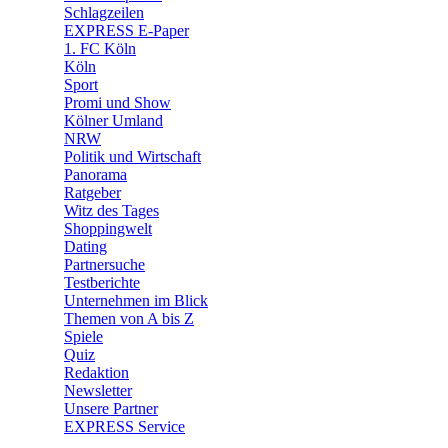
🧩 Spiele
Schlagzeilen
EXPRESS E-Paper
1. FC Köln
Köln
Sport
Promi und Show
Kölner Umland
NRW
Politik und Wirtschaft
Panorama
Ratgeber
Witz des Tages
Shoppingwelt
Dating
Partnersuche
Testberichte
Unternehmen im Blick
Themen von A bis Z
Spiele
Quiz
Redaktion
Newsletter
Unsere Partner
EXPRESS Service