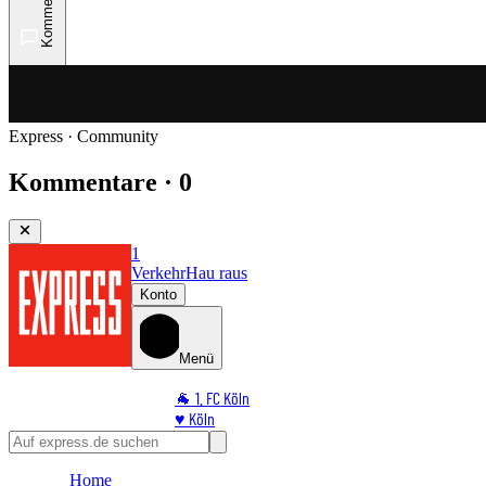
Kommentare
Express · Community
Kommentare · 0
1
Verkehr
Hau raus
Konto
Menü
🐐 1. FC Köln
♥️ Köln
⭐ Promi
🏆 Sport
Home