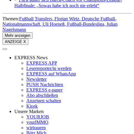
Halbfinale: „Sowas habe ich noch nie erlebt“
Themen:
Fußball Transfers
Florian Wirtz
Deutsche Fußball-
Nationalmannschaft
Uli Hoeneß
Fußball-Bundesliga
Julian
Nagelsmann
Mehr anzeigen
ANZEIGE X
EXPRESS News
EXPRESS APP
Leserreporter/in werden
EXPRESS auf WhatsApp
Newsletter
PUSH Nachrichten
EXPRESS e-paper
Abo abschließen
Anzeigen schalten
Kiosk
Unsere Marken
YOURJOB
yourIMMO
wirtrauern
Bütz Mich