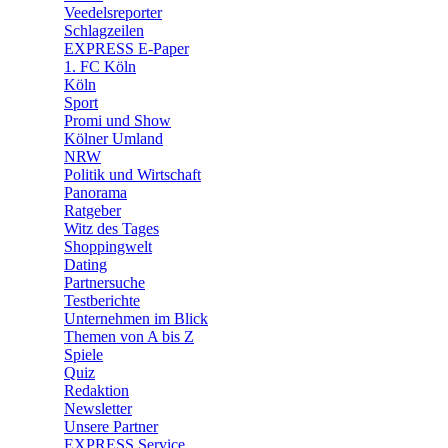
🛒 Shoppingwelt
Veedelsreporter
🧩 Spiele
Schlagzeilen
EXPRESS E-Paper
1. FC Köln
Köln
Sport
Promi und Show
Kölner Umland
NRW
Politik und Wirtschaft
Panorama
Ratgeber
Witz des Tages
Shoppingwelt
Dating
Partnersuche
Testberichte
Unternehmen im Blick
Themen von A bis Z
Spiele
Quiz
Redaktion
Newsletter
Unsere Partner
EXPRESS Service