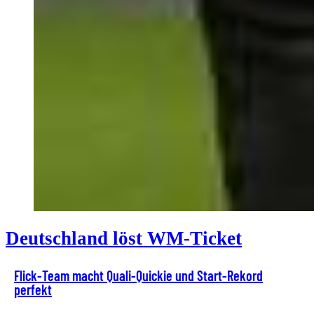
Deutschland löst WM-Ticket
Flick-Team macht Quali-Quickie und Start-Rekord
perfekt