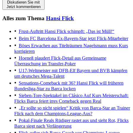
Diskutieren Sie mit
Jetzt kommentieren
Alles zum Thema
Hansi Flick
Frust-Auftritt
Hansi Flick schimpft: „Das ist Müll!“
Beim FC Barcelona
Ex-Bayern-Star jetzt Flick-Mitarbeiter
Böses Erwachen aus Titelträumen
Nagelsmann muss Kurs
korrigieren
Hoeneß plaudert Flick-Detail aus
Gemeinsame
Überraschung im Transfer-Poker
U17-Weltmeister mit DFB-Elf
Bayern und BVB kämpfen
um deutsches Mega-Talent
Sensations-Comeback mit 36?
Hansi Flick will früheren
Bundesliga-Star zu Barca locken
Sieben-Tore-Spektakel im Clásico
Auf Kurs Meisterschaft:
Flicks Barca feiert irres Comeback gegen Real
„Er sollte so nicht spielen“
Kritik von Barca-Star an Trainer
Flick nach dem Champions-League-Aus?
Pokal-Finale
Reals Rüdiger rastet aus und sieht Rot, Flicks
Barca siegt nach Verlängerung
Flick außer sich
Barca-Coach vor Champions-League-