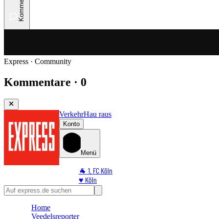
Kommentare
Express · Community
Kommentare · 0
Verkehr
Hau raus
Konto
Menü
🐐 1. FC Köln
♥️ Köln
⭐ Promi
🏆 Sport
Home
🛒 Shoppingwelt
Veedelsreporter