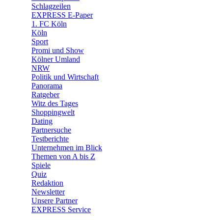
🧩 Spiele
Schlagzeilen
EXPRESS E-Paper
1. FC Köln
Köln
Sport
Promi und Show
Kölner Umland
NRW
Politik und Wirtschaft
Panorama
Ratgeber
Witz des Tages
Shoppingwelt
Dating
Partnersuche
Testberichte
Unternehmen im Blick
Themen von A bis Z
Spiele
Quiz
Redaktion
Newsletter
Unsere Partner
EXPRESS Service