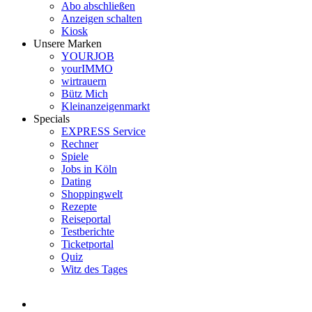
Abo abschließen
Anzeigen schalten
Kiosk
Unsere Marken
YOURJOB
yourIMMO
wirtrauern
Bütz Mich
Kleinanzeigenmarkt
Specials
EXPRESS Service
Rechner
Spiele
Jobs in Köln
Dating
Shoppingwelt
Rezepte
Reiseportal
Testberichte
Ticketportal
Quiz
Witz des Tages