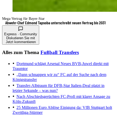
Mega-Vertrag für Bayer-Star
Abwehr-Chef Edmond Tapsoba unterschreibt neuen Vertrag bis 2031
Express · Community
Diskutieren Sie mit
Jetzt kommentieren
Alles zum Thema
Fußball Transfers
Dortmund schlägt Arsenal
Neues BVB-Juwel direkt mit
Traumtor
„Dann schnappen wir zu“
FC auf der Suche nach dem
Königstransfer
Transfer-Albtraum für DFB-Star
Italien-Deal platzt in
letzter Sekunde – was nun?
Nach Abschiedsgerüchten
FC-Profi mit klarer Ansage zu
Köln-Zukunft
25 Millionen Euro Ablöse
Einigung da: VfB Stuttgart holt
Zweitliga-Stürmer