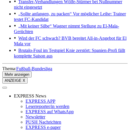
Transfer-Verhandlungen
Wölfe-Stürmer bei Nullnummer
nicht eingesetzt
„Sollte anfangen, zu packen“
Vor möglicher Leihe: Trainer
testet FC-Kandidat
„Mit keiner Silbe“
Wagner nimmt Stellung zu El-Mala-
Gerüchten
Wird der FC schwach?
BVB bereitet All-in-Angebot für El
Mala vor
Brutalo-Foul im Testspiel
Knie zerstört: Spanien-Profi fällt
komplette Saison aus
Thema:
Fußball-Bundesliga
Mehr anzeigen
ANZEIGE X
EXPRESS News
EXPRESS APP
Leserreporter/in werden
EXPRESS auf WhatsApp
Newsletter
PUSH Nachrichten
EXPRESS e-paper