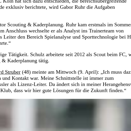
C Köln hat sich dazu entschieden, die bereichsübergreifende
e exklusiv berichtete, wird Gabor Ruhr die Aufgaben
nator Scouting & Kaderplanung. Ruhr kam erstmals im Somme
Im Anschluss wechselte er als Analyst ins Trainerteam von
 Leiter den Bereich Spielanalyse und Sporttechnologie bei H
rte.“
ige Tätigkeit. Schulz arbeitete seit 2012 als Scout beim FC, 
g & Kaderplanung tätig.
d Struber
(48) meinte am Mittwoch (9. April): „Ich muss da
 und Kontakt war. Meine Schnittstelle ist immer zum
ssler als Lizenz-Leiter. Da ändert sich in meiner Herangehen
Klub, dass wir hier gute Lösungen für die Zukunft finden.“