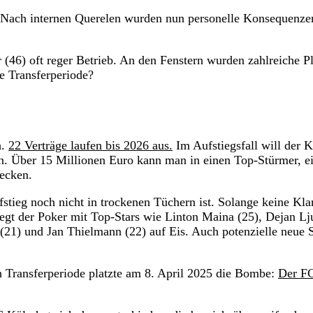
t! Nach internen Querelen wurden nun personelle Konsequenze
(46) oft reger Betrieb. An den Fenstern wurden zahlreiche P
nde Transferperiode?
h.
22 Verträge laufen bis 2026 aus.
Im Aufstiegsfall will der 
fen. Über 15 Millionen Euro kann man in einen Top-Stürmer, e
tecken.
stieg noch nicht in trockenen Tüchern ist. Solange keine Kla
iegt der Poker mit Top-Stars wie Linton Maina (25), Dejan Lj
21) und Jan Thielmann (22) auf Eis. Auch potenzielle neue S
n Transferperiode platzte am 8. April 2025 die Bombe:
Der F