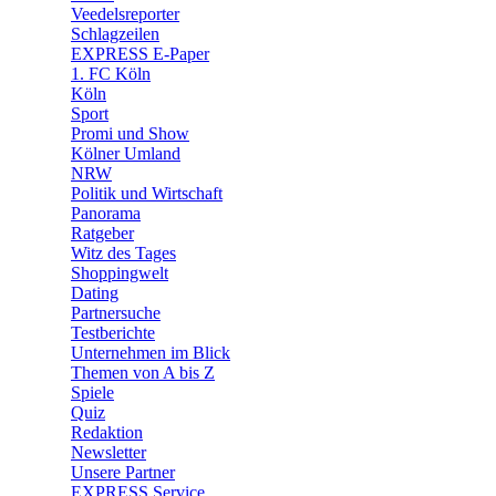
Veedelsreporter
🛒 Shoppingwelt
Schlagzeilen
🧩 Spiele
EXPRESS E-Paper
1. FC Köln
Köln
Sport
Promi und Show
Kölner Umland
NRW
Politik und Wirtschaft
Panorama
Ratgeber
Witz des Tages
Shoppingwelt
Dating
Partnersuche
Testberichte
Unternehmen im Blick
Themen von A bis Z
Spiele
Quiz
Redaktion
Newsletter
Unsere Partner
EXPRESS Service