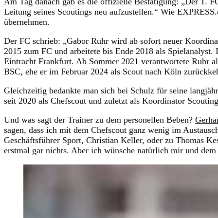
Am Tag danach gab es die offizielle Bestätigung: „Der 1. F
Leitung seines Scoutings neu aufzustellen.“ Wie EXPRESS.d
übernehmen.
Der FC schrieb: „Gabor Ruhr wird ab sofort neuer Koordi
2015 zum FC und arbeitete bis Ende 2018 als Spielanalyst. 
Eintracht Frankfurt. Ab Sommer 2021 verantwortete Ruhr als
BSC, ehe er im Februar 2024 als Scout nach Köln zurückkeh
Gleichzeitig bedankte man sich bei Schulz für seine langjähr
seit 2020 als Chefscout und zuletzt als Koordinator Scoutin
Und was sagt der Trainer zu dem personellen Beben?
Gerhar
sagen, dass ich mit dem Chefscout ganz wenig im Austausch
Geschäftsführer Sport, Christian Keller, oder zu Thomas Ke
erstmal gar nichts. Aber ich wünsche natürlich mir und dem 