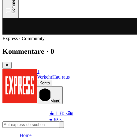
Kommentare
Express · Community
Kommentare · 0
1
Verkehr
Hau raus
Konto
Menü
🐐 1. FC Köln
♥️ Köln
⭐ Promi
Home
🏆 Sport