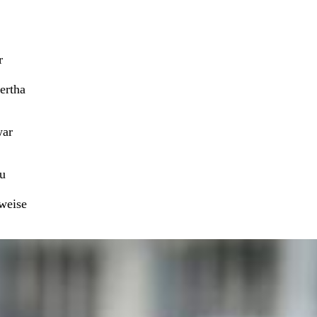
r
ertha
war
zu
sweise