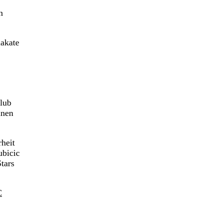
n
lakate
Klub
inen
rheit
ubicic
tars
C