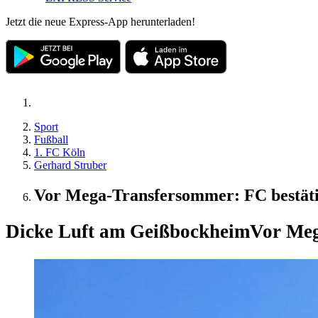
Jetzt die neue Express-App herunterladen!
Sport
Fußball
1. FC Köln
Gerhard Struber
Vor Mega-Transfersommer: FC bestät
Dicke Luft am Geißbockheim
Vor Meg