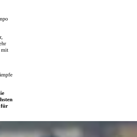
empo
r,
ehr
 mit
kämpfe
ie
chsten
 für