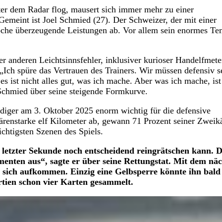
ter dem Radar flog, mausert sich immer mehr zu einer
emeint ist Joel Schmied (27). Der Schweizer, der mit einer
Woche überzeugende Leistungen ab. Vor allem sein enormes T
r anderen Leichtsinnsfehler, inklusiver kurioser Handelfmete
. „Ich spüre das Vertrauen des Trainers. Wir müssen defensiv s
es ist nicht alles gut, was ich mache. Aber was ich mache, ist
 Schmied über seine steigende Formkurve.
diger am 3. Oktober 2025 enorm wichtig für die defensive
bärenstarke elf Kilometer ab, gewann 71 Prozent seiner Zwei
chtigsten Szenen des Spiels.
n letzter Sekunde noch entscheidend reingrätschen kann. D
menten aus“, sagte er über seine Rettungstat. Mit dem nä
an sich aufkommen. Einzig eine Gelbsperre könnte ihn bald
rtien schon vier Karten gesammelt.