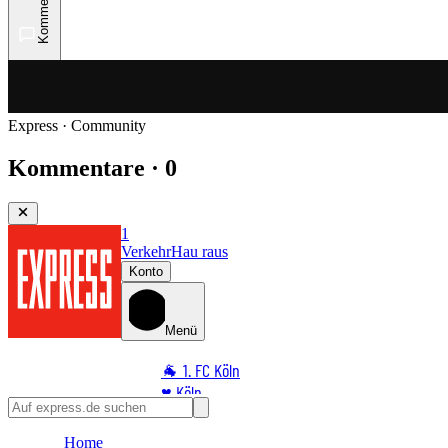
Kommentare
Express · Community
Kommentare · 0
1
Verkehr
Hau raus
Konto
Menü
🐐 1. FC Köln
♥️ Köln
⭐ Promi
Home
🏆 Sport