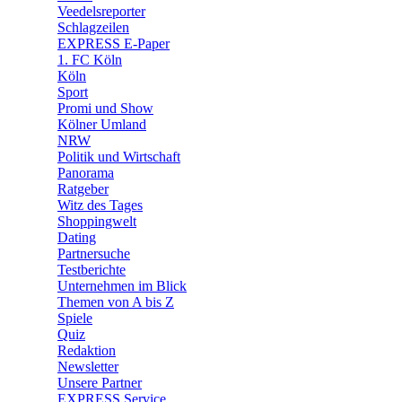
Veedelsreporter
🛒 Shoppingwelt
Schlagzeilen
🧩 Spiele
EXPRESS E-Paper
1. FC Köln
Köln
Sport
Promi und Show
Kölner Umland
NRW
Politik und Wirtschaft
Panorama
Ratgeber
Witz des Tages
Shoppingwelt
Dating
Partnersuche
Testberichte
Unternehmen im Blick
Themen von A bis Z
Spiele
Quiz
Redaktion
Newsletter
Unsere Partner
EXPRESS Service