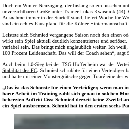
Doch ein Winter-Neuzugang, der bislang so ein bisschen un
unverzichtbaren Größe unter Trainer Lukas Kwasniok (44). G
Ausnahme immer in der Startelf stand, liefert Woche für 
sind ein echtes Faustpfand für die Kölner Hintermannschaft.
Leistete sich Schmied vergangene Saison noch den einen ode
wirkt sein Spiel aktuell deutlich konzentrierter und seriöser
variabel sein. Das bringt mich unglaublich weiter. Ich weiß, 
100 Prozent Leidenschaft. Das will der Coach sehen“, sagt
Auch beim 1:0-Sieg bei der TSG Hoffenheim war der Vertei
Stabilität des FC
. Schmied schrubbte für einen Verteidiger 
und hatte mit einer Monstergrätsche gegen Touré eine der wi
„Das ist das Schönste für einen Verteidiger, wenn man i
harte Arbeit im Training zahlt sich genau in solchen Mo
beherzten Auftritt lässt Schmied derzeit keine Zweifel 
ein Spiel ausbremsen, Schmid hat in den ersten sechs Pa