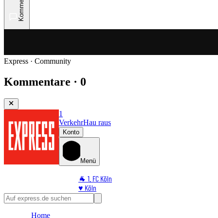
Kommentare
Express · Community
Kommentare · 0
1
Verkehr
Hau raus
Konto
Menü
🐐 1. FC Köln
♥️ Köln
⭐ Promi
🏆 Sport
Home