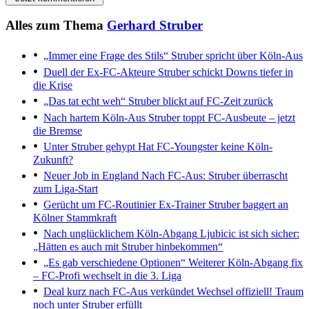
Alles zum Thema
Gerhard Struber
„Immer eine Frage des Stils“
Struber spricht über Köln-Aus
Duell der Ex-FC-Akteure
Struber schickt Downs tiefer in
die Krise
„Das tat echt weh“
Struber blickt auf FC-Zeit zurück
Nach hartem Köln-Aus
Struber toppt FC-Ausbeute – jetzt
die Bremse
Unter Struber gehypt
Hat FC-Youngster keine Köln-
Zukunft?
Neuer Job in England
Nach FC-Aus: Struber überrascht
zum Liga-Start
Gerücht um FC-Routinier
Ex-Trainer Struber baggert an
Kölner Stammkraft
Nach unglücklichem Köln-Abgang
Ljubicic ist sich sicher:
„Hätten es auch mit Struber hinbekommen“
„Es gab verschiedene Optionen“
Weiterer Köln-Abgang fix
– FC-Profi wechselt in die 3. Liga
Deal kurz nach FC-Aus verkündet
Wechsel offiziell! Traum
noch unter Struber erfüllt