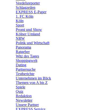
🛒 Shoppingwelt
Veedelsreporter
🧩 Spiele
Schlagzeilen
EXPRESS E-Paper
1. FC Köln
Köln
Sport
Promi und Show
Kölner Umland
NRW
Politik und Wirtschaft
Panorama
Ratgeber
Witz des Tages
Shoppingwelt
Dating
Partnersuche
Testberichte
Unternehmen im Blick
Themen von A bis Z
Spiele
Quiz
Redaktion
Newsletter
Unsere Partner
EXPRESS Service