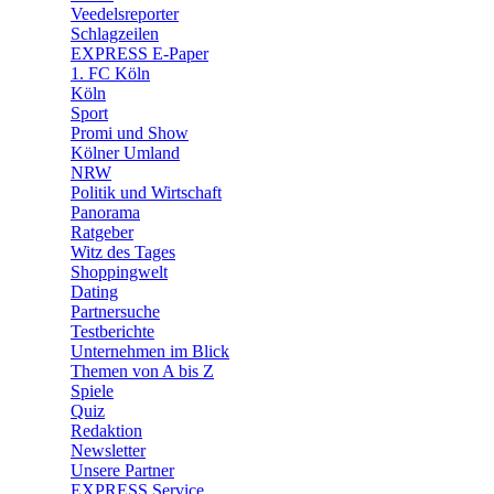
Veedelsreporter
🛒 Shoppingwelt
Schlagzeilen
🧩 Spiele
EXPRESS E-Paper
1. FC Köln
Köln
Sport
Promi und Show
Kölner Umland
NRW
Politik und Wirtschaft
Panorama
Ratgeber
Witz des Tages
Shoppingwelt
Dating
Partnersuche
Testberichte
Unternehmen im Blick
Themen von A bis Z
Spiele
Quiz
Redaktion
Newsletter
Unsere Partner
EXPRESS Service