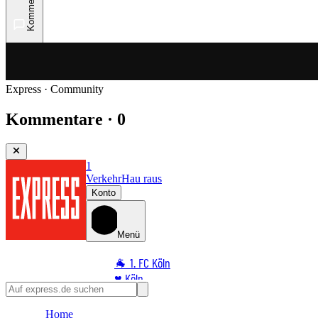
Kommentare
Express · Community
Kommentare · 0
1
Verkehr
Hau raus
Konto
Menü
🐐 1. FC Köln
♥️ Köln
⭐ Promi
Home
🏆 Sport