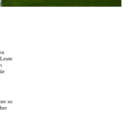
en
 Leute
h
für
ber so
über