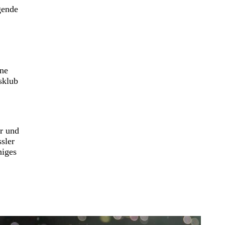
gende
one
sklub
er und
sler
niges