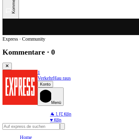
Kommentare
Express · Community
Kommentare · 0
1
Verkehr
Hau raus
Konto
Menü
🐐 1. FC Köln
♥️ Köln
⭐ Promi
🏆 Sport
Home