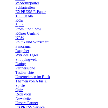
🛒 Shoppingwelt
Veedelsreporter
🧩 Spiele
Schlagzeilen
EXPRESS E-Paper
1. FC Köln
Köln
Sport
Promi und Show
Kölner Umland
NRW
Politik und Wirtschaft
Panorama
Ratgeber
Witz des Tages
Shoppingwelt
Dating
Partnersuche
Testberichte
Unternehmen im Blick
Themen von A bis Z
Spiele
Quiz
Redaktion
Newsletter
Unsere Partner
EXPRESS Service