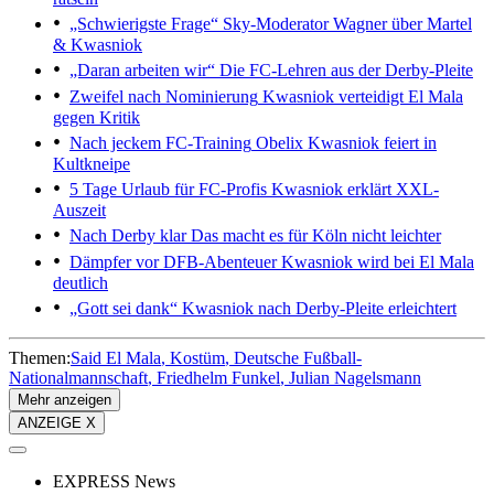
„Schwierigste Frage“
Sky-Moderator Wagner über Martel
& Kwasniok
„Daran arbeiten wir“
Die FC-Lehren aus der Derby-Pleite
Zweifel nach Nominierung
Kwasniok verteidigt El Mala
gegen Kritik
Nach jeckem FC-Training
Obelix Kwasniok feiert in
Kultkneipe
5 Tage Urlaub für FC-Profis
Kwasniok erklärt XXL-
Auszeit
Nach Derby klar
Das macht es für Köln nicht leichter
Dämpfer vor DFB-Abenteuer
Kwasniok wird bei El Mala
deutlich
„Gott sei dank“
Kwasniok nach Derby-Pleite erleichtert
Themen:
Said El Mala
Kostüm
Deutsche Fußball-
Nationalmannschaft
Friedhelm Funkel
Julian Nagelsmann
Mehr anzeigen
ANZEIGE X
EXPRESS News