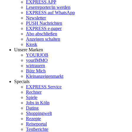
EXPRESS APP
Leserreporter/in werden
EXPRESS auf WhatsApp
Newsletter
PUSH Nachrichten
EXPRESS e-paper
Abo abschließen
Anzeigen schalten
Kiosk
Unsere Marken
YOURJOB
yourIMMO
wirtrauern
Bütz Mich
Kleinanzeigenmarkt
Specials
EXPRESS Service
Rechner
Spiele
Jobs in Köln
Dating
Shoppingwelt
Rezepte
Reiseportal
Testberichte