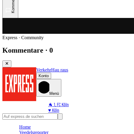
Kommentare
Express · Community
Kommentare · 0
Verkehr
Hau raus
Konto
Menü
🐐 1. FC Köln
♥️ Köln
⭐ Promi
🏆 Sport
Home
🛒 Shoppingwelt
Veedelsreporter