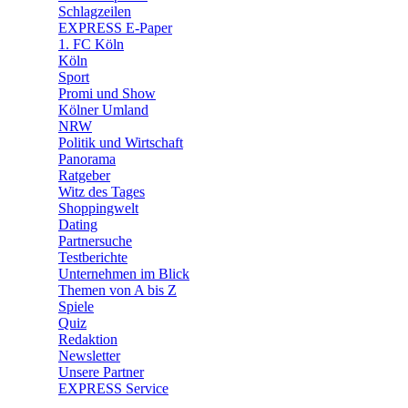
🧩 Spiele
Schlagzeilen
EXPRESS E-Paper
1. FC Köln
Köln
Sport
Promi und Show
Kölner Umland
NRW
Politik und Wirtschaft
Panorama
Ratgeber
Witz des Tages
Shoppingwelt
Dating
Partnersuche
Testberichte
Unternehmen im Blick
Themen von A bis Z
Spiele
Quiz
Redaktion
Newsletter
Unsere Partner
EXPRESS Service