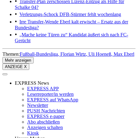
Transfer-Plan zerschossen
Lizenz-Entzug als Hilfe für
Schalke 04?
Verletzungs-Schock
DFB-Stürmer fehlt wochenlang
Irre Transfer-Wende
Eberl kalt erwischt – Ersatz aus der
Bundesliga?
„Mache keine Türen zu“
Kandidat äußert sich nach FC-
Gerücht
Themen:
Fußball-Bundesliga
Florian Wirtz
Uli Hoeneß
Max Eberl
Mehr anzeigen
ANZEIGE X
EXPRESS News
EXPRESS APP
Leserreporter/in werden
EXPRESS auf WhatsApp
Newsletter
PUSH Nachrichten
EXPRESS e-paper
Abo abschließen
Anzeigen schalten
Kiosk