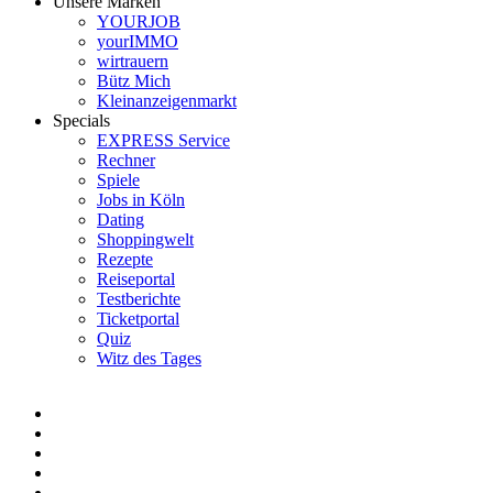
Unsere Marken
YOURJOB
yourIMMO
wirtrauern
Bütz Mich
Kleinanzeigenmarkt
Specials
EXPRESS Service
Rechner
Spiele
Jobs in Köln
Dating
Shoppingwelt
Rezepte
Reiseportal
Testberichte
Ticketportal
Quiz
Witz des Tages