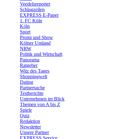
Veedelsreporter
🛒 Shoppingwelt
Schlagzeilen
🧩 Spiele
EXPRESS E-Paper
1. FC Köln
Köln
Sport
Promi und Show
Kölner Umland
NRW
Politik und Wirtschaft
Panorama
Ratgeber
Witz des Tages
Shoppingwelt
Dating
Partnersuche
Testberichte
Unternehmen im Blick
Themen von A bis Z
Spiele
Quiz
Redaktion
Newsletter
Unsere Partner
EXPRESS Service