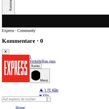
Kommentare
Express · Community
Kommentare · 0
1
Verkehr
Hau raus
Konto
Menü
🐐 1. FC Köln
♥️ Köln
⭐ Promi
Home
🏆 Sport