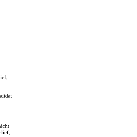
ief,
ndidat
nicht
lief,