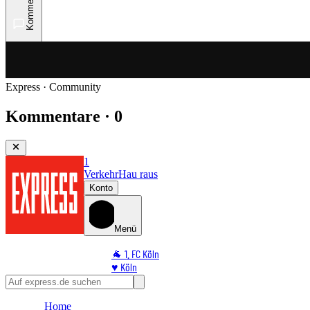
Kommentare
Express · Community
Kommentare · 0
1
Verkehr
Hau raus
Konto
Menü
🐐 1. FC Köln
♥️ Köln
⭐ Promi
🏆 Sport
Home