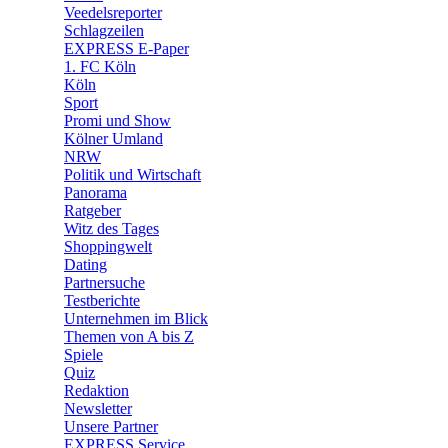
🛒 Shoppingwelt
Veedelsreporter
🧩 Spiele
Schlagzeilen
EXPRESS E-Paper
1. FC Köln
Köln
Sport
Promi und Show
Kölner Umland
NRW
Politik und Wirtschaft
Panorama
Ratgeber
Witz des Tages
Shoppingwelt
Dating
Partnersuche
Testberichte
Unternehmen im Blick
Themen von A bis Z
Spiele
Quiz
Redaktion
Newsletter
Unsere Partner
EXPRESS Service