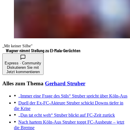
„Mit keiner Silbe“
Wagner nimmt Stellung zu El-Mala-Gerüchten
Express · Community
Diskutieren Sie mit
Jetzt kommentieren
Alles zum Thema
Gerhard Struber
„Immer eine Frage des Stils“
Struber spricht über Köln-Aus
Duell der Ex-FC-Akteure
Struber schickt Downs tiefer in
die Krise
„Das tat echt weh“
Struber blickt auf FC-Zeit zurück
Nach hartem Köln-Aus
Struber toppt FC-Ausbeute – jetzt
die Bremse