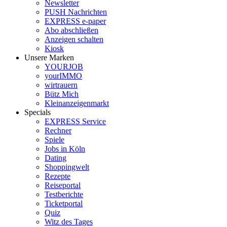
Newsletter
PUSH Nachrichten
EXPRESS e-paper
Abo abschließen
Anzeigen schalten
Kiosk
Unsere Marken
YOURJOB
yourIMMO
wirtrauern
Bütz Mich
Kleinanzeigenmarkt
Specials
EXPRESS Service
Rechner
Spiele
Jobs in Köln
Dating
Shoppingwelt
Rezepte
Reiseportal
Testberichte
Ticketportal
Quiz
Witz des Tages