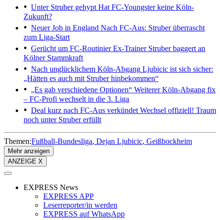
Unter Struber gehypt
Hat FC-Youngster keine Köln-
Zukunft?
Neuer Job in England
Nach FC-Aus: Struber überrascht
zum Liga-Start
Gerücht um FC-Routinier
Ex-Trainer Struber baggert an
Kölner Stammkraft
Nach unglücklichem Köln-Abgang
Ljubicic ist sich sicher:
„Hätten es auch mit Struber hinbekommen“
„Es gab verschiedene Optionen“
Weiterer Köln-Abgang fix
– FC-Profi wechselt in die 3. Liga
Deal kurz nach FC-Aus verkündet
Wechsel offiziell! Traum
noch unter Struber erfüllt
Themen:
Fußball-Bundesliga
Dejan Ljubicic
Geißbockheim
Mehr anzeigen
ANZEIGE X
EXPRESS News
EXPRESS APP
Leserreporter/in werden
EXPRESS auf WhatsApp