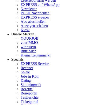
Leserreporter/in werden
EXPRESS auf WhatsApp
Newsletter
PUSH Nachrichten
EXPRESS e-paper
Abo abschließen
Anzeigen schalten
Kiosk
Unsere Marken
YOURJOB
yourIMMO
wirtrauern
Bütz Mich
Kleinanzeigenmarkt
Specials
EXPRESS Service
Rechner
Spiele
Jobs in Köln
Dating
Shoppingwelt
Rezepte
Reiseportal
Testberichte
Ticketportal