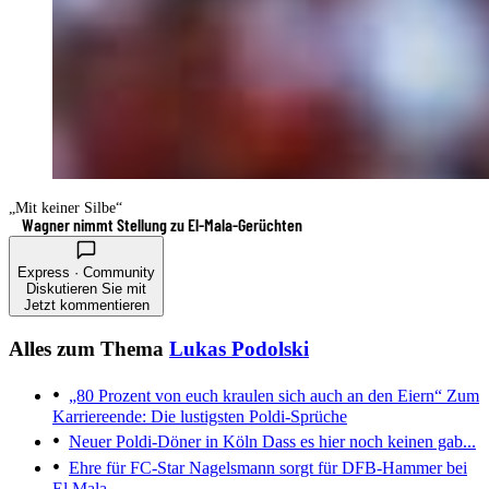
„Mit keiner Silbe“
Wagner nimmt Stellung zu El-Mala-Gerüchten
Express · Community
Diskutieren Sie mit
Jetzt kommentieren
Alles zum Thema
Lukas Podolski
„80 Prozent von euch kraulen sich auch an den Eiern“
Zum
Karriereende: Die lustigsten Poldi-Sprüche
Neuer Poldi-Döner in Köln
Dass es hier noch keinen gab...
Ehre für FC-Star
Nagelsmann sorgt für DFB-Hammer bei
El Mala