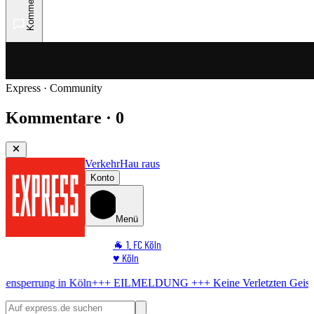
Kommentare
Express · Community
Kommentare · 0
Verkehr
Hau raus
Konto
Menü
🐐 1. FC Köln
♥️ Köln
⭐ Promi
Köln
+++ EILMELDUNG +++
Keine Verletzten
Geisterfahrer am Rhei
🏆 Sport
🛒 Shoppingwelt