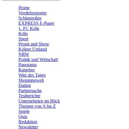
🧩 Spiele
Home
Veedelsreporter
Schlagzeilen
EXPRESS E-Paper
1. FC Köln
Köln
Sport
Promi und Show
Kölner Umland
NRW
Politik und Wirtschaft
Panorama
Ratgeber
Witz des Tages
Shoppingwelt
Dating
Partnersuche
Testberichte
Unternehmen im Blick
Themen von A bis Z
Spiele
Quiz
Redaktion
Newsletter