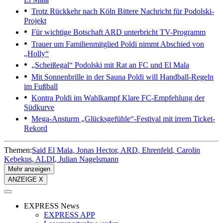
Trotz Rückkehr nach Köln
Bittere Nachricht für Podolski-
Projekt
Für wichtige Botschaft
ARD unterbricht TV-Programm
Trauer um Familienmitglied
Poldi nimmt Abschied von
„Holly“
„Scheißegal“
Podolski mit Rat an FC und El Mala
Mit Sonnenbrille in der Sauna
Poldi will Handball-Regeln
im Fußball
Kontra Poldi im Wahlkampf
Klare FC-Empfehlung der
Südkurve
Mega-Ansturm
„Glücksgefühle“-Festival mit irrem Ticket-
Rekord
Themen:
Said El Mala
Jonas Hector
ARD
Ehrenfeld
Carolin
Kebekus
ALDI
Julian Nagelsmann
Mehr anzeigen
ANZEIGE X
EXPRESS News
EXPRESS APP