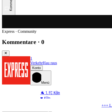
Kommentare
Express · Community
Kommentare · 0
1
Verkehr
Hau raus
Konto
Menü
🐐 1. FC Köln
♥️ Köln
⭐ Promi
+++ LIVE +++
Highlight-Test im Ticker
1:1 zur Pause 
🏆 Sport