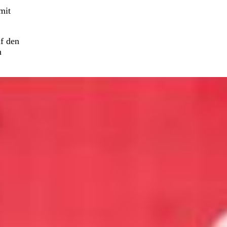
mit
f den
n