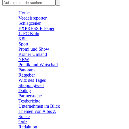
🛒 Shoppingwelt
Home
🧩 Spiele
Veedelsreporter
Schlagzeilen
EXPRESS E-Paper
1. FC Köln
Köln
Sport
Promi und Show
Kölner Umland
NRW
Politik und Wirtschaft
Panorama
Ratgeber
Witz des Tages
Shoppingwelt
Dating
Partnersuche
Testberichte
Unternehmen im Blick
Themen von A bis Z
Spiele
Quiz
Redaktion