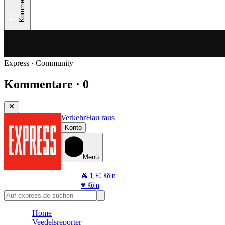
Kommentare
Express · Community
Kommentare · 0
Verkehr
Hau raus
Konto
Menü
🐐 1. FC Köln
♥️ Köln
⭐ Promi
🏆 Sport
Home
🛒 Shoppingwelt
Veedelsreporter