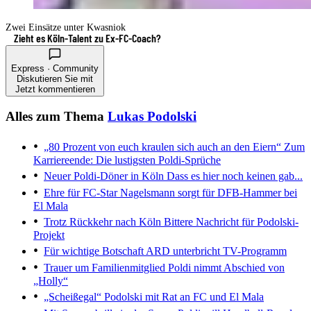
Zwei Einsätze unter Kwasniok
Zieht es Köln-Talent zu Ex-FC-Coach?
Express · Community
Diskutieren Sie mit
Jetzt kommentieren
Alles zum Thema
Lukas Podolski
„80 Prozent von euch kraulen sich auch an den Eiern“
Zum
Karriereende: Die lustigsten Poldi-Sprüche
Neuer Poldi-Döner in Köln
Dass es hier noch keinen gab...
Ehre für FC-Star
Nagelsmann sorgt für DFB-Hammer bei
El Mala
Trotz Rückkehr nach Köln
Bittere Nachricht für Podolski-
Projekt
Für wichtige Botschaft
ARD unterbricht TV-Programm
Trauer um Familienmitglied
Poldi nimmt Abschied von
„Holly“
„Scheißegal“
Podolski mit Rat an FC und El Mala