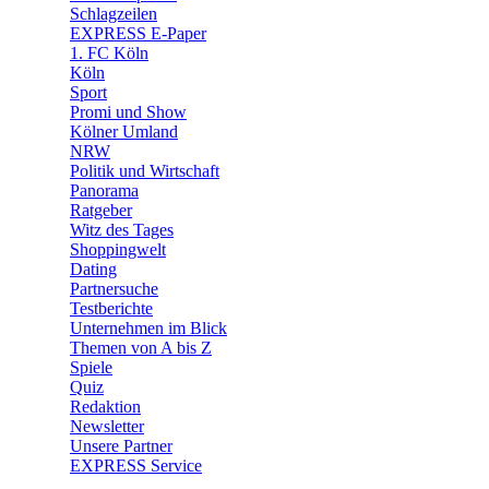
🧩 Spiele
Schlagzeilen
EXPRESS E-Paper
1. FC Köln
Köln
Sport
Promi und Show
Kölner Umland
NRW
Politik und Wirtschaft
Panorama
Ratgeber
Witz des Tages
Shoppingwelt
Dating
Partnersuche
Testberichte
Unternehmen im Blick
Themen von A bis Z
Spiele
Quiz
Redaktion
Newsletter
Unsere Partner
EXPRESS Service