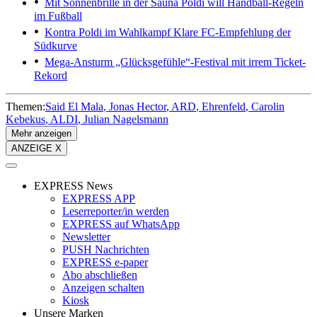
Mit Sonnenbrille in der Sauna
Poldi will Handball-Regeln
im Fußball
Kontra Poldi im Wahlkampf
Klare FC-Empfehlung der
Südkurve
Mega-Ansturm
„Glücksgefühle“-Festival mit irrem Ticket-
Rekord
Themen:
Said El Mala
Jonas Hector
ARD
Ehrenfeld
Carolin
Kebekus
ALDI
Julian Nagelsmann
Mehr anzeigen
ANZEIGE X
EXPRESS News
EXPRESS APP
Leserreporter/in werden
EXPRESS auf WhatsApp
Newsletter
PUSH Nachrichten
EXPRESS e-paper
Abo abschließen
Anzeigen schalten
Kiosk
Unsere Marken