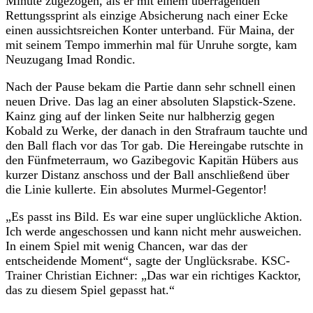
Minute zugezogen, als er mit einem überragenden
Rettungssprint als einzige Absicherung nach einer Ecke
einen aussichtsreichen Konter unterband. Für Maina, der
mit seinem Tempo immerhin mal für Unruhe sorgte, kam
Neuzugang Imad Rondic.
Nach der Pause bekam die Partie dann sehr schnell einen
neuen Drive. Das lag an einer absoluten Slapstick-Szene.
Kainz ging auf der linken Seite nur halbherzig gegen
Kobald zu Werke, der danach in den Strafraum tauchte und
den Ball flach vor das Tor gab. Die Hereingabe rutschte in
den Fünfmeterraum, wo Gazibegovic Kapitän Hübers aus
kurzer Distanz anschoss und der Ball anschließend über
die Linie kullerte. Ein absolutes Murmel-Gegentor!
„Es passt ins Bild. Es war eine super unglückliche Aktion.
Ich werde angeschossen und kann nicht mehr ausweichen.
In einem Spiel mit wenig Chancen, war das der
entscheidende Moment“, sagte der Unglücksrabe. KSC-
Trainer Christian Eichner: „Das war ein richtiges Kacktor,
das zu diesem Spiel gepasst hat.“