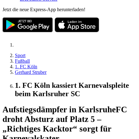
Jetzt die neue Express-App herunterladen!
Sport
Fußball
1. FC Köln
Gerhard Struber
1. FC Köln kassiert Karnevalspleite
beim Karlsruher SC
Aufstiegsdämpfer in Karlsruhe
FC
droht Absturz auf Platz 5 –
„Richtiges Kacktor“ sorgt für
Karnevalskater