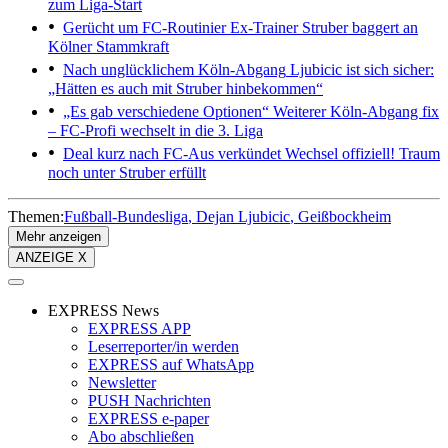
zum Liga-Start
Gerücht um FC-Routinier
Ex-Trainer Struber baggert an
Kölner Stammkraft
Nach unglücklichem Köln-Abgang
Ljubicic ist sich sicher:
„Hätten es auch mit Struber hinbekommen“
„Es gab verschiedene Optionen“
Weiterer Köln-Abgang fix
– FC-Profi wechselt in die 3. Liga
Deal kurz nach FC-Aus verkündet
Wechsel offiziell! Traum
noch unter Struber erfüllt
Themen:
Fußball-Bundesliga
Dejan Ljubicic
Geißbockheim
Mehr anzeigen
ANZEIGE X
EXPRESS News
EXPRESS APP
Leserreporter/in werden
EXPRESS auf WhatsApp
Newsletter
PUSH Nachrichten
EXPRESS e-paper
Abo abschließen