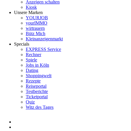
Anzeigen schalten
Kiosk
Unsere Marken
YOURJOB
yourIMMO
wirtrauern
Bütz Mich
Kleinanzeigenmarkt
Specials
EXPRESS Service
Rechner
Spiele
Jobs in Köln
Dating
Shoppingwelt
Rezepte
Reiseportal
Testberichte
Ticketportal
Quiz
Witz des Tages