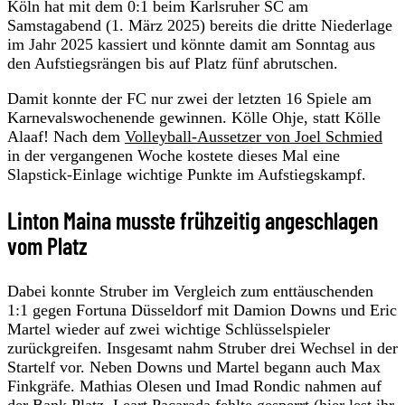
Köln hat mit dem 0:1 beim Karlsruher SC am
Samstagabend (1. März 2025) bereits die dritte Niederlage
im Jahr 2025 kassiert und könnte damit am Sonntag aus
den Aufstiegsrängen bis auf Platz fünf abrutschen.
Damit konnte der FC nur zwei der letzten 16 Spiele am
Karnevalswochenende gewinnen. Kölle Ohje, statt Kölle
Alaaf! Nach dem
Volleyball-Aussetzer von Joel Schmied
in der vergangenen Woche kostete dieses Mal eine
Slapstick-Einlage wichtige Punkte im Aufstiegskampf.
Linton Maina musste frühzeitig angeschlagen
vom Platz
Dabei konnte Struber im Vergleich zum enttäuschenden
1:1 gegen Fortuna Düsseldorf mit Damion Downs und Eric
Martel wieder auf zwei wichtige Schlüsselspieler
zurückgreifen. Insgesamt nahm Struber drei Wechsel in der
Startelf vor. Neben Downs und Martel begann auch Max
Finkgräfe. Mathias Olesen und Imad Rondic nahmen auf
der Bank Platz, Leart Pacarada fehlte gesperrt (
hier lest ihr