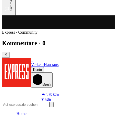
Kommentare
Express · Community
Kommentare · 0
1
Verkehr
Hau raus
Konto
Menü
🐐 1. FC Köln
♥️ Köln
⭐ Promi
🏆 Sport
Home