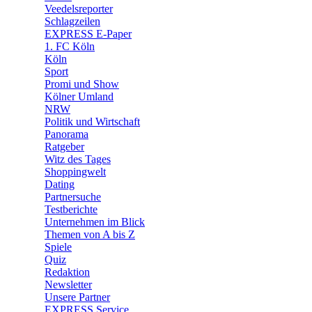
🛒 Shoppingwelt
Veedelsreporter
🧩 Spiele
Schlagzeilen
EXPRESS E-Paper
1. FC Köln
Köln
Sport
Promi und Show
Kölner Umland
NRW
Politik und Wirtschaft
Panorama
Ratgeber
Witz des Tages
Shoppingwelt
Dating
Partnersuche
Testberichte
Unternehmen im Blick
Themen von A bis Z
Spiele
Quiz
Redaktion
Newsletter
Unsere Partner
EXPRESS Service