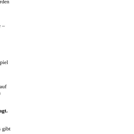
erden
e –
piel
auf
n
agt.
 gibt