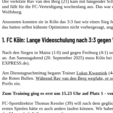
Der verletzte Rav van den Berg (21) kam mit hängender Sc
und fällt für die FC-Verteidigung wochenlang aus. Das war d
Wolfsburg.
Ansonsten konnten sie in Köln das 3:3 fast wie einen Sieg fe
das hatten selbst kühnste Optimisten nicht vorhergesagt, an
1. FC Köln: Lange Videoschulung nach 3:3 gegen
Nach den Siegen in Mainz (1:0) und gegen Freiburg (4:1) s
an. Am Samstagabend (20. September 2025) muss Köln bei R
EXPRESS.de).
Am Dienstagnachmittag begann Trainer
Lukas Kwasniok
(4
die Roten Bullen.
Während Rav van den Berg wegfuhr, er so
Profis ein.
Zum Training ging es erst um 15.23 Uhr auf Platz 1 - v
FC-Sportdirektor Thomas Kessler (39) will nach dem geglüc
ersten Spielen hätte es auch anders laufen können. Wir habe