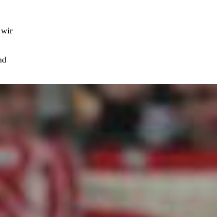
 wir
nd