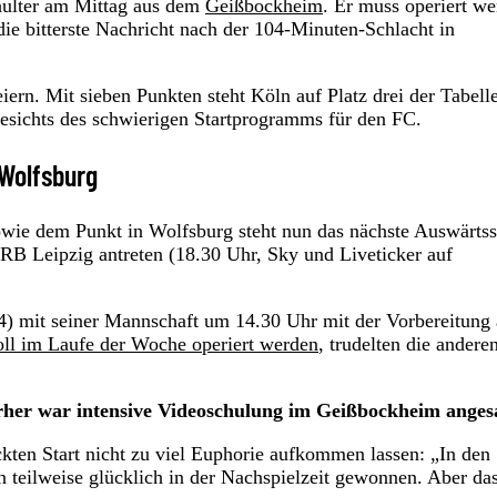
hulter am Mittag aus dem
Geißbockheim
. Er muss operiert w
ie bitterste Nachricht nach der 104-Minuten-Schlacht in
iern. Mit sieben Punkten steht Köln auf Platz drei der Tabell
gesichts des schwierigen Startprogramms für den FC.
 Wolfsburg
owie dem Punkt in Wolfsburg steht nun das nächste Auswärtss
B Leipzig antreten (18.30 Uhr, Sky und Liveticker auf
4) mit seiner Mannschaft um 14.30 Uhr mit der Vorbereitung 
ll im Laufe der Woche operiert werden
, trudelten die andere
orher war intensive Videoschulung im Geißbockheim anges
kten Start nicht zu viel Euphorie aufkommen lassen: „In den
n teilweise glücklich in der Nachspielzeit gewonnen. Aber das