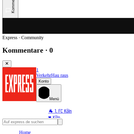
Kommentare
Express · Community
Kommentare · 0
1
Verkehr
Hau raus
Konto
Menü
🐐 1. FC Köln
♥️ Köln
⭐ Promi
Home
🏆 Sport