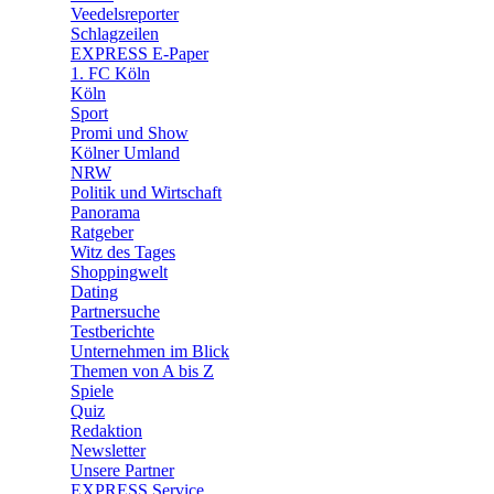
Veedelsreporter
🛒 Shoppingwelt
Schlagzeilen
🧩 Spiele
EXPRESS E-Paper
1. FC Köln
Köln
Sport
Promi und Show
Kölner Umland
NRW
Politik und Wirtschaft
Panorama
Ratgeber
Witz des Tages
Shoppingwelt
Dating
Partnersuche
Testberichte
Unternehmen im Blick
Themen von A bis Z
Spiele
Quiz
Redaktion
Newsletter
Unsere Partner
EXPRESS Service