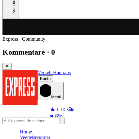
Kommentare
Express · Community
Kommentare · 0
Verkehr
Hau raus
Konto
Menü
🐐 1. FC Köln
♥️ Köln
⭐ Promi
Home
🏆 Sport
Veedelsreporter