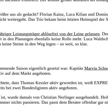
ößer aus als gedacht? Florian Kainz, Luca Kilian und Domin
 nicht weitergeht. Das Trio bekam beim letzten Heimspiel der 
hriger Leistungsträger ablösefrei von der Leine gelassen
. De
lt in den Planungen ebenfalls keine Rolle mehr. Luca Waldsc
eine Steine in den Weg legen – so weit, so klar.
kommende Saison eigentlich gesetzt war: Kapitän
Marvin Schw
tiv auf dem Markt angeboten.
ichtete, dass Thomas Kessler aktiv geworden ist, weiß EXPR
its bei zwei Bundesligisten aktiv angeboten.
 ist, wurde damals von Christian Nerlinger ausgehandelt. Hei
mmer nichts passieren. Das passt dem Berater offenbar gar ni