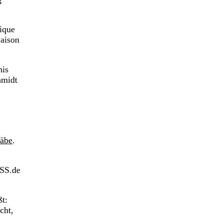
ique
Saison
nis
hmidt
äbe
.
ESS.de
ßt:
cht,