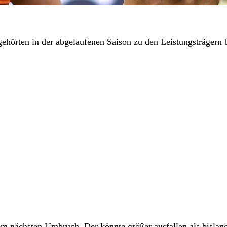
örten in der abgelaufenen Saison zu den Leistungsträgern 
em nächsten Umbruch. Der könnte größer ausfallen als bislan