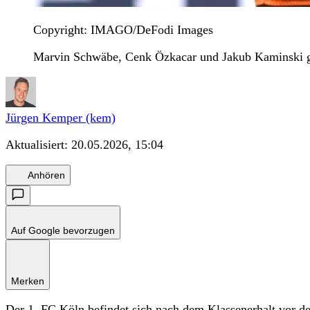
Copyright: IMAGO/DeFodi Images
Marvin Schwäbe, Cenk Özkacar und Jakub Kaminski geh
Jürgen Kemper (kem)
Aktualisiert:
20.05.2026, 15:04
Anhören
Auf Google bevorzugen
Merken
Der 1. FC Köln befindet sich nach dem Klassenerhalt vor d