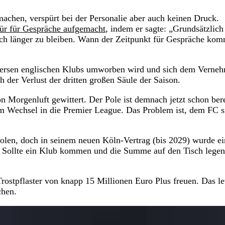
chen, verspürt bei der Personalie aber auch keinen Druck.
Tür für Gespräche aufgemacht
, indem er sagte: „Grundsätzlich
noch länger zu bleiben. Wann der Zeitpunkt für Gespräche kom
diversen englischen Klubs umworben wird und sich dem Verne
 der Verlust der dritten großen Säule der Saison.
 Morgenluft gewittert. Der Pole ist demnach jetzt schon bere
em Wechsel in die Premier League. Das Problem ist, dem FC s
 Polen, doch in seinem neuen Köln-Vertrag (bis 2029) wurde e
t. Sollte ein Klub kommen und die Summe auf den Tisch legen
Trostpflaster von knapp 15 Millionen Euro Plus freuen. Das le
chen.