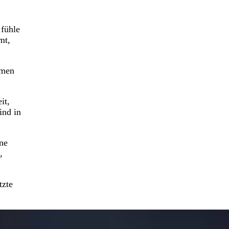
 fühle
mt,
hmen
it,
ind in
ine
,
tzte