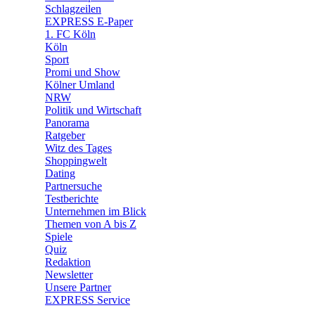
🛒 Shoppingwelt
Schlagzeilen
🧩 Spiele
EXPRESS E-Paper
1. FC Köln
Köln
Sport
Promi und Show
Kölner Umland
NRW
Politik und Wirtschaft
Panorama
Ratgeber
Witz des Tages
Shoppingwelt
Dating
Partnersuche
Testberichte
Unternehmen im Blick
Themen von A bis Z
Spiele
Quiz
Redaktion
Newsletter
Unsere Partner
EXPRESS Service