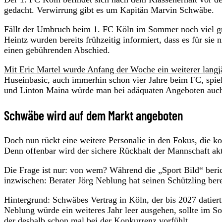
gedacht. Verwirrung gibt es um Kapitän Marvin Schwäbe.
Fällt der Umbruch beim 1. FC Köln im Sommer noch viel gr
Heintz wurden bereits frühzeitig informiert, dass es für sie
einen gebührenden Abschied.
Mit Eric Martel wurde Anfang der Woche ein weiterer langjä
Huseinbasic, auch immerhin schon vier Jahre beim FC, spie
und Linton Maina würde man bei adäquaten Angeboten auch k
Schwäbe wird auf dem Markt angeboten
Doch nun rückt eine weitere Personalie in den Fokus, die 
Denn offenbar wird der sichere Rückhalt der Mannschaft ak
Die Frage ist nur: von wem? Während die „Sport Bild“ ber
inzwischen: Berater Jörg Neblung hat seinen Schützling bere
Hintergrund: Schwäbes Vertrag in Köln, der bis 2027 datiert
Neblung würde ein weiteres Jahr leer ausgehen, sollte im So
der deshalb schon mal bei der Konkurrenz vorfühlt.