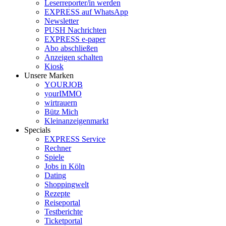
Leserreporter/in werden
EXPRESS auf WhatsApp
Newsletter
PUSH Nachrichten
EXPRESS e-paper
Abo abschließen
Anzeigen schalten
Kiosk
Unsere Marken
YOURJOB
yourIMMO
wirtrauern
Bütz Mich
Kleinanzeigenmarkt
Specials
EXPRESS Service
Rechner
Spiele
Jobs in Köln
Dating
Shoppingwelt
Rezepte
Reiseportal
Testberichte
Ticketportal