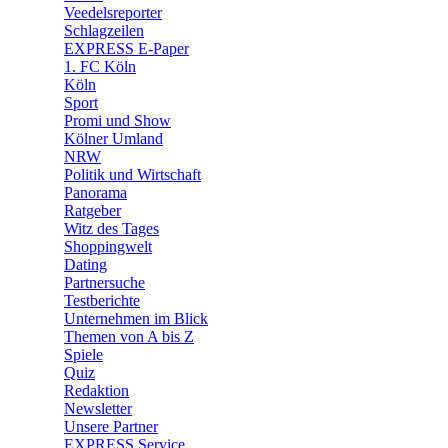
🛒 Shoppingwelt
Veedelsreporter
🧩 Spiele
Schlagzeilen
EXPRESS E-Paper
1. FC Köln
Köln
Sport
Promi und Show
Kölner Umland
NRW
Politik und Wirtschaft
Panorama
Ratgeber
Witz des Tages
Shoppingwelt
Dating
Partnersuche
Testberichte
Unternehmen im Blick
Themen von A bis Z
Spiele
Quiz
Redaktion
Newsletter
Unsere Partner
EXPRESS Service