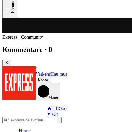
Kommentare
Express · Community
Kommentare · 0
1
Verkehr
Hau raus
Konto
Menü
🐐 1. FC Köln
♥️ Köln
⭐ Promi
🏆 Sport
Home