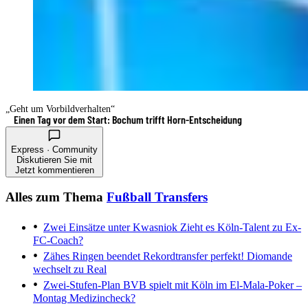
„Geht um Vorbildverhalten“
Einen Tag vor dem Start: Bochum trifft Horn-Entscheidung
Express · Community
Diskutieren Sie mit
Jetzt kommentieren
Alles zum Thema
Fußball Transfers
Zwei Einsätze unter Kwasniok
Zieht es Köln-Talent zu Ex-
FC-Coach?
Zähes Ringen beendet
Rekordtransfer perfekt! Diomande
wechselt zu Real
Zwei-Stufen-Plan
BVB spielt mit Köln im El-Mala-Poker –
Montag Medizincheck?