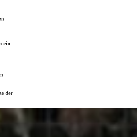
on
h ein
im
ze der