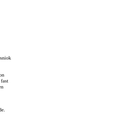
asniok
on
fast
en
de.