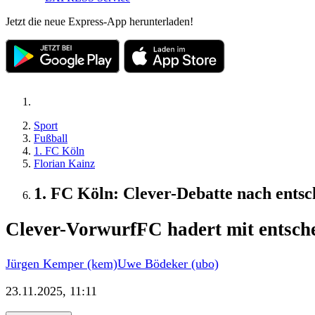
Jetzt die neue Express-App herunterladen!
Sport
Fußball
1. FC Köln
Florian Kainz
1. FC Köln: Clever-Debatte nach ents
Clever-Vorwurf
FC hadert mit entsch
Jürgen Kemper (kem)
Uwe Bödeker (ubo)
23.11.2025, 11:11