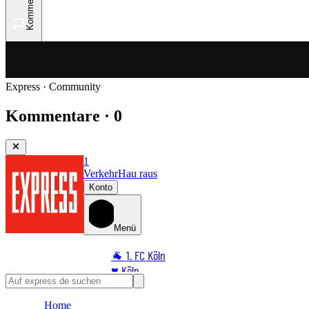
Kommentare
Express · Community
Kommentare · 0
1
Verkehr
Hau raus
Konto
Menü
🐐 1. FC Köln
♥️ Köln
⭐ Promi
Home
🏆 Sport