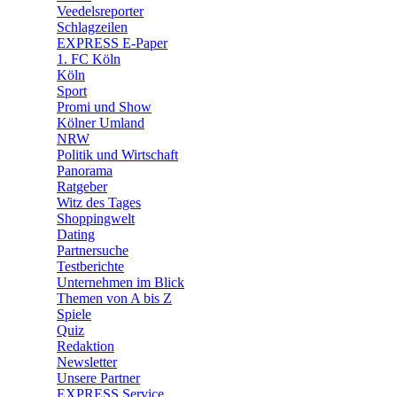
Veedelsreporter
🛒 Shoppingwelt
Schlagzeilen
🧩 Spiele
EXPRESS E-Paper
1. FC Köln
Köln
Sport
Promi und Show
Kölner Umland
NRW
Politik und Wirtschaft
Panorama
Ratgeber
Witz des Tages
Shoppingwelt
Dating
Partnersuche
Testberichte
Unternehmen im Blick
Themen von A bis Z
Spiele
Quiz
Redaktion
Newsletter
Unsere Partner
EXPRESS Service