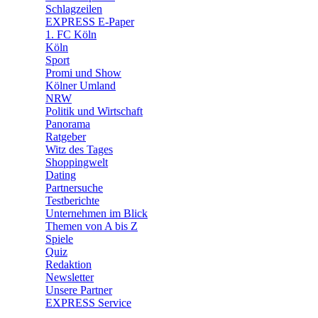
🧩 Spiele
Schlagzeilen
EXPRESS E-Paper
1. FC Köln
Köln
Sport
Promi und Show
Kölner Umland
NRW
Politik und Wirtschaft
Panorama
Ratgeber
Witz des Tages
Shoppingwelt
Dating
Partnersuche
Testberichte
Unternehmen im Blick
Themen von A bis Z
Spiele
Quiz
Redaktion
Newsletter
Unsere Partner
EXPRESS Service