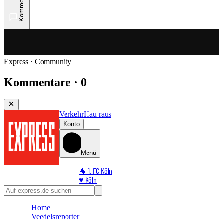
Kommentare
Express · Community
Kommentare · 0
Verkehr
Hau raus
Konto
Menü
🐐 1. FC Köln
♥️ Köln
⭐ Promi
🏆 Sport
Home
🛒 Shoppingwelt
Veedelsreporter