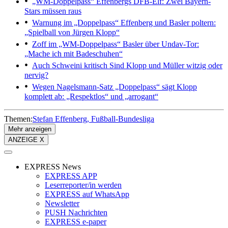
„WM-Doppelpass“
Effenbergs DFB-Elf: Zwei Bayern-
Stars müssen raus
Warnung im „Doppelpass“
Effenberg und Basler poltern:
„Spielball von Jürgen Klopp“
Zoff im „WM-Doppelpass“
Basler über Undav-Tor:
„Mache ich mit Badeschuhen“
Auch Schweini kritisch
Sind Klopp und Müller witzig oder
nervig?
Wegen Nagelsmann-Satz
„Doppelpass“ sägt Klopp
komplett ab: „Respektlos“ und „arrogant“
Themen:
Stefan Effenberg
Fußball-Bundesliga
Mehr anzeigen
ANZEIGE X
EXPRESS News
EXPRESS APP
Leserreporter/in werden
EXPRESS auf WhatsApp
Newsletter
PUSH Nachrichten
EXPRESS e-paper