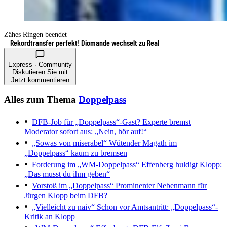
Zähes Ringen beendet
Rekordtransfer perfekt! Diomande wechselt zu Real
Express · Community
Diskutieren Sie mit
Jetzt kommentieren
Alles zum Thema
Doppelpass
DFB-Job für „Doppelpass“-Gast?
Experte bremst
Moderator sofort aus: „Nein, hör auf!“
„Sowas von miserabel“
Wütender Magath im
„Doppelpass“ kaum zu bremsen
Forderung im „WM-Doppelpass“
Effenberg huldigt Klopp:
„Das musst du ihm geben“
Vorstoß im „Doppelpass“
Prominenter Nebenmann für
Jürgen Klopp beim DFB?
„Vielleicht zu naiv“
Schon vor Amtsantritt: „Doppelpass“-
Kritik an Klopp