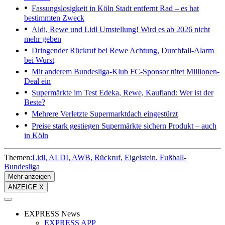
Fassungslosigkeit in Köln
Stadt entfernt Rad – es hat
bestimmten Zweck
Aldi, Rewe und Lidl
Umstellung! Wird es ab 2026 nicht
mehr geben
Dringender Rückruf bei Rewe
Achtung, Durchfall-Alarm
bei Wurst
Mit anderem Bundesliga-Klub
FC-Sponsor tütet Millionen-
Deal ein
Supermärkte im Test
Edeka, Rewe, Kaufland: Wer ist der
Beste?
Mehrere Verletzte
Supermarktdach eingestürzt
Preise stark gestiegen
Supermärkte sichern Produkt – auch
in Köln
Themen:
Lidl
ALDI
AWB
Rückruf
Eigelstein
Fußball-
Bundesliga
Mehr anzeigen
ANZEIGE X
EXPRESS News
EXPRESS APP