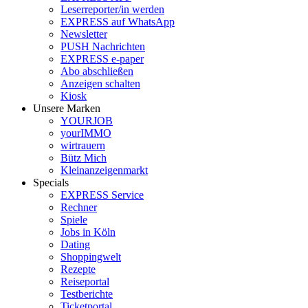
Leserreporter/in werden
EXPRESS auf WhatsApp
Newsletter
PUSH Nachrichten
EXPRESS e-paper
Abo abschließen
Anzeigen schalten
Kiosk
Unsere Marken
YOURJOB
yourIMMO
wirtrauern
Bütz Mich
Kleinanzeigenmarkt
Specials
EXPRESS Service
Rechner
Spiele
Jobs in Köln
Dating
Shoppingwelt
Rezepte
Reiseportal
Testberichte
Ticketportal