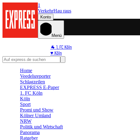
1
Verkehr
Hau raus
Konto
Menü
🐐 1. FC Köln
♥️ Köln
⭐ Promi
🏆 Sport
Home
🛒 Shoppingwelt
Veedelsreporter
🧩 Spiele
Schlagzeilen
EXPRESS E-Paper
1. FC Köln
Köln
Sport
Promi und Show
Kölner Umland
NRW
Politik und Wirtschaft
Panorama
Ratgeber