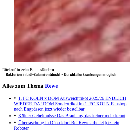
Rückruf in zehn Bundesländern
Bakterien in Lidl-Salami entdeckt – Durchfallerkrankungen möglich
Alles zum Thema
Rewe
1. FC KÖLN x DOM Ausweichtrikot 2025/26
ENDLICH
WIEDER DA! DOM Sondertrikot im 1. FC KÖLN Fanshop
nach Engpässen jetzt wieder bestellbar
Kölner Geheimnisse
Das Brauhaus, das keiner mehr kennt
Überraschung in Düsseldorf
Bei Rewe arbeitet jetzt ein
Roboter