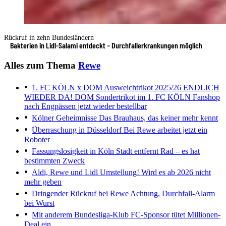
Rückruf in zehn Bundesländern
Bakterien in Lidl-Salami entdeckt – Durchfallerkrankungen möglich
Alles zum Thema
Rewe
1. FC KÖLN x DOM Ausweichtrikot 2025/26
ENDLICH
WIEDER DA! DOM Sondertrikot im 1. FC KÖLN Fanshop
nach Engpässen jetzt wieder bestellbar
Kölner Geheimnisse
Das Brauhaus, das keiner mehr kennt
Überraschung in Düsseldorf
Bei Rewe arbeitet jetzt ein
Roboter
Fassungslosigkeit in Köln
Stadt entfernt Rad – es hat
bestimmten Zweck
Aldi, Rewe und Lidl
Umstellung! Wird es ab 2026 nicht
mehr geben
Dringender Rückruf bei Rewe
Achtung, Durchfall-Alarm
bei Wurst
Mit anderem Bundesliga-Klub
FC-Sponsor tütet Millionen-
Deal ein