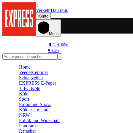
1
Verkehr
Hau raus
Konto
Menü
🐐 1. FC Köln
♥️ Köln
⭐ Promi
🏆 Sport
Home
🛒 Shoppingwelt
Veedelsreporter
🧩 Spiele
Schlagzeilen
EXPRESS E-Paper
1. FC Köln
Köln
Sport
Promi und Show
Kölner Umland
NRW
Politik und Wirtschaft
Panorama
Ratgeber