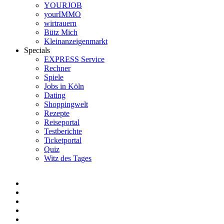
YOURJOB
yourIMMO
wirtrauern
Bütz Mich
Kleinanzeigenmarkt
Specials
EXPRESS Service
Rechner
Spiele
Jobs in Köln
Dating
Shoppingwelt
Rezepte
Reiseportal
Testberichte
Ticketportal
Quiz
Witz des Tages