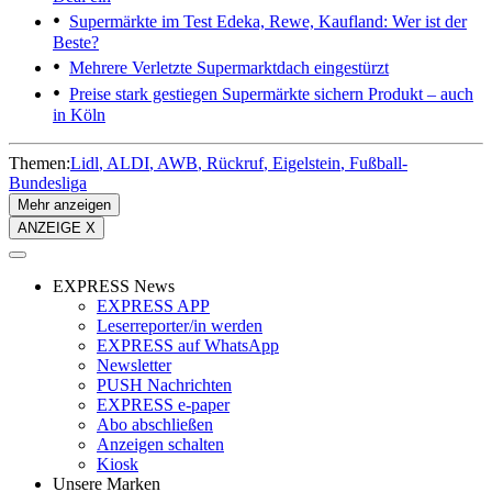
Supermärkte im Test
Edeka, Rewe, Kaufland: Wer ist der
Beste?
Mehrere Verletzte
Supermarktdach eingestürzt
Preise stark gestiegen
Supermärkte sichern Produkt – auch
in Köln
Themen:
Lidl
ALDI
AWB
Rückruf
Eigelstein
Fußball-
Bundesliga
Mehr anzeigen
ANZEIGE X
EXPRESS News
EXPRESS APP
Leserreporter/in werden
EXPRESS auf WhatsApp
Newsletter
PUSH Nachrichten
EXPRESS e-paper
Abo abschließen
Anzeigen schalten
Kiosk
Unsere Marken