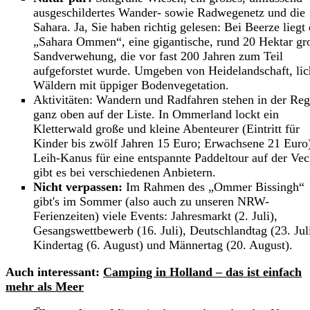
ausgeschildertes Wander- sowie Radwegenetz und die
Sahara. Ja, Sie haben richtig gelesen: Bei Beerze liegt 
„Sahara Ommen“, eine gigantische, rund 20 Hektar gr
Sandverwehung, die vor fast 200 Jahren zum Teil
aufgeforstet wurde. Umgeben von Heidelandschaft, lic
Wäldern mit üppiger Bodenvegetation.
Aktivitäten: Wandern und Radfahren stehen in der Reg
ganz oben auf der Liste. In Ommerland lockt ein
Kletterwald große und kleine Abenteurer (Eintritt für
Kinder bis zwölf Jahren 15 Euro; Erwachsene 21 Euro
Leih-Kanus für eine entspannte Paddeltour auf der Vec
gibt es bei verschiedenen Anbietern.
Nicht verpassen:
Im Rahmen des „Ommer Bissingh“
gibt's im Sommer (also auch zu unseren NRW-
Ferienzeiten) viele Events: Jahresmarkt (2. Juli),
Gesangswettbewerb (16. Juli), Deutschlandtag (23. Juli
Kindertag (6. August) und Männertag (20. August).
Auch interessant:
Camping in Holland – das ist einfach
mehr als Meer