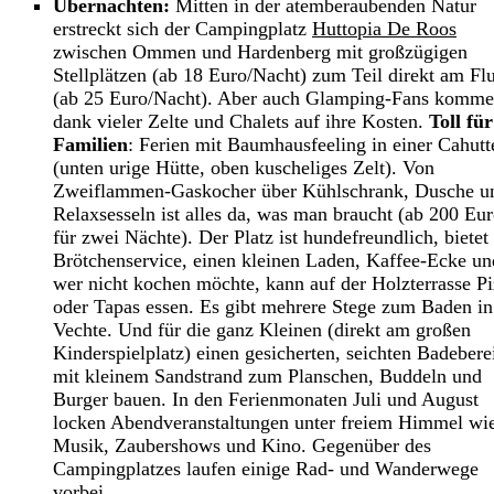
Übernachten:
Mitten in der atemberaubenden Natur
erstreckt sich der Campingplatz
Huttopia De Roos
zwischen Ommen und Hardenberg mit großzügigen
Stellplätzen (ab 18 Euro/Nacht) zum Teil direkt am Fl
(ab 25 Euro/Nacht). Aber auch Glamping-Fans komm
dank vieler Zelte und Chalets auf ihre Kosten.
Toll für
Familien
: Ferien mit Baumhausfeeling in einer Cahutt
(unten urige Hütte, oben kuscheliges Zelt). Von
Zweiflammen-Gaskocher über Kühlschrank, Dusche u
Relaxsesseln ist alles da, was man braucht (ab 200 Eu
für zwei Nächte). Der Platz ist hundefreundlich, bietet
Brötchenservice, einen kleinen Laden, Kaffee-Ecke un
wer nicht kochen möchte, kann auf der Holzterrasse P
oder Tapas essen. Es gibt mehrere Stege zum Baden in
Vechte. Und für die ganz Kleinen (direkt am großen
Kinderspielplatz) einen gesicherten, seichten Badebere
mit kleinem Sandstrand zum Planschen, Buddeln und
Burger bauen. In den Ferienmonaten Juli und August
locken Abendveranstaltungen unter freiem Himmel wi
Musik, Zaubershows und Kino. Gegenüber des
Campingplatzes laufen einige Rad- und Wanderwege
vorbei.