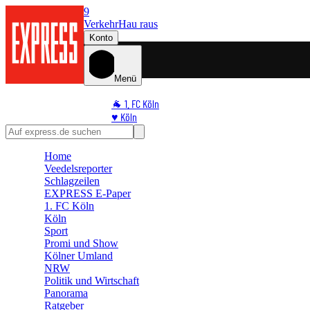
9
Verkehr
Hau raus
Konto
Menü
🐐 1. FC Köln
♥️ Köln
⭐ Promi
🏆 Sport
Home
🛒 Shoppingwelt
Veedelsreporter
🧩 Spiele
Schlagzeilen
EXPRESS E-Paper
1. FC Köln
Köln
Sport
Promi und Show
Kölner Umland
NRW
Politik und Wirtschaft
Panorama
Ratgeber