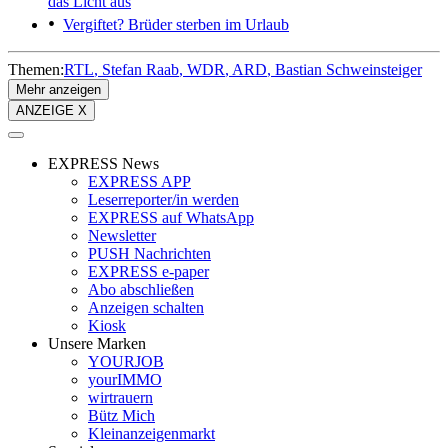
das Licht aus
Vergiftet?
Brüder sterben im Urlaub
Themen:
RTL
Stefan Raab
WDR
ARD
Bastian Schweinsteiger
Mehr anzeigen
ANZEIGE X
EXPRESS News
EXPRESS APP
Leserreporter/in werden
EXPRESS auf WhatsApp
Newsletter
PUSH Nachrichten
EXPRESS e-paper
Abo abschließen
Anzeigen schalten
Kiosk
Unsere Marken
YOURJOB
yourIMMO
wirtrauern
Bütz Mich
Kleinanzeigenmarkt