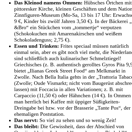
Das Kleinod namens Ommen:
Hübsches Örtchen mit
pittoresker Kirche, kleinen Geschäften und dem Natio
Zinnfiguren-Museum (Mo-Sa, 13 bis 17 Uhr: Erwachs
9 €, Kinder bis zwölf Jahren 3,50 €). In der Bäckerei „
&Bro“ ein Stückchen vom „tommertje“ verputzen
(Schokokuchen mit Amarenakirschen und weißem
Schokoladenguss; 2,75 €).
Essen und Trinken:
Frites speciaal müssen natürlich
einmal sein, aber es gibt noch viel mehr, die Niederla
sind schließlich auch kulinarischer Schmelztiegel!
Griechisches (z. B. authentisch gerolltes Gyros Pita 9,
bietet „Ilianas Greek Street Food“ am Melkmarkt in
Zwolle. Nach Bella Italia gehts in der „Trattoria Tabac
(Zwolle; Oude Vismarkt; nicht vom Baugerüst abschr
lassen) mit Foccacia in allen Variationen; z. B. mit
Carpaccio (11,50 €) oder Hähnchen (14 €). In Ommen 
man herrlich bei Kaffee mit üppiger Süßigkeiten-
Dreingabe bei bzw. vor der Brasserie „Tante Pos“, der
ehemaligen Poststation.
Das nervt:
So viel zu sehen und so wenig Zeit!
Das bleibt:
Die Gewissheit, dass der Abschied von