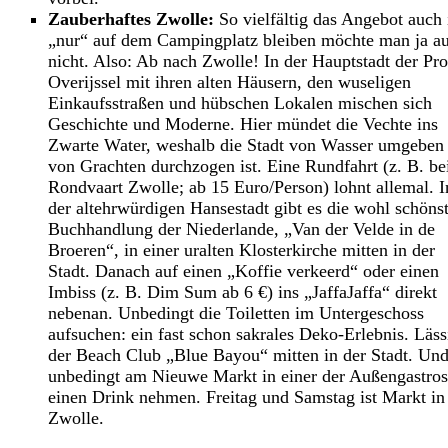
Zauberhaftes Zwolle:
So vielfältig das Angebot auch i
„nur“ auf dem Campingplatz bleiben möchte man ja a
nicht. Also: Ab nach Zwolle! In der Hauptstadt der Pr
Overijssel mit ihren alten Häusern, den wuseligen
Einkaufsstraßen und hübschen Lokalen mischen sich
Geschichte und Moderne. Hier mündet die Vechte ins
Zwarte Water, weshalb die Stadt von Wasser umgeben
von Grachten durchzogen ist. Eine Rundfahrt (z. B. be
Rondvaart Zwolle; ab 15 Euro/Person) lohnt allemal. I
der altehrwürdigen Hansestadt gibt es die wohl schöns
Buchhandlung der Niederlande, „Van der Velde in de
Broeren“, in einer uralten Klosterkirche mitten in der
Stadt. Danach auf einen „Koffie verkeerd“ oder einen
Imbiss (z. B. Dim Sum ab 6 €) ins „JaffaJaffa“ direkt
nebenan. Unbedingt die Toiletten im Untergeschoss
aufsuchen: ein fast schon sakrales Deko-Erlebnis. Läss
der Beach Club „Blue Bayou“ mitten in der Stadt. Un
unbedingt am Nieuwe Markt in einer der Außengastros
einen Drink nehmen. Freitag und Samstag ist Markt in
Zwolle.