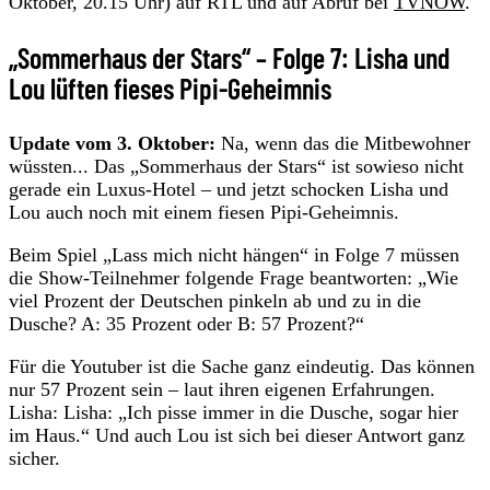
Oktober, 20.15 Uhr) auf RTL und auf Abruf bei
TVNOW
.
„Sommerhaus der Stars“ – Folge 7: Lisha und
Lou lüften fieses Pipi-Geheimnis
Update vom 3. Oktober:
Na, wenn das die Mitbewohner
wüssten... Das „Sommerhaus der Stars“ ist sowieso nicht
gerade ein Luxus-Hotel – und jetzt schocken Lisha und
Lou auch noch mit einem fiesen Pipi-Geheimnis.
Beim Spiel „Lass mich nicht hängen“ in Folge 7 müssen
die Show-Teilnehmer folgende Frage beantworten: „Wie
viel Prozent der Deutschen pinkeln ab und zu in die
Dusche? A: 35 Prozent oder B: 57 Prozent?“
Für die Youtuber ist die Sache ganz eindeutig. Das können
nur 57 Prozent sein – laut ihren eigenen Erfahrungen.
Lisha: Lisha: „Ich pisse immer in die Dusche, sogar hier
im Haus.“ Und auch Lou ist sich bei dieser Antwort ganz
sicher.