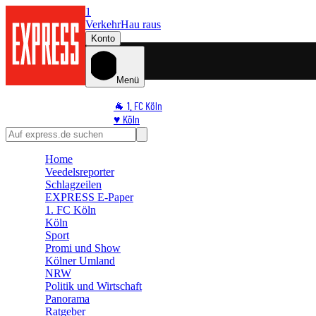
1
Verkehr
Hau raus
Konto
Menü
🐐 1. FC Köln
♥️ Köln
⭐ Promi
🏆 Sport
Home
🛒 Shoppingwelt
Veedelsreporter
🧩 Spiele
Schlagzeilen
EXPRESS E-Paper
1. FC Köln
Köln
Sport
Promi und Show
Kölner Umland
NRW
Politik und Wirtschaft
Panorama
Ratgeber