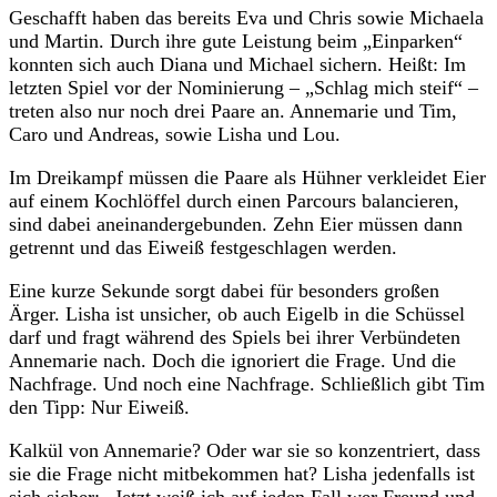
Geschafft haben das bereits Eva und Chris sowie Michaela
und Martin. Durch ihre gute Leistung beim „Einparken“
konnten sich auch Diana und Michael sichern. Heißt: Im
letzten Spiel vor der Nominierung – „Schlag mich steif“ –
treten also nur noch drei Paare an. Annemarie und Tim,
Caro und Andreas, sowie Lisha und Lou.
Im Dreikampf müssen die Paare als Hühner verkleidet Eier
auf einem Kochlöffel durch einen Parcours balancieren,
sind dabei aneinandergebunden. Zehn Eier müssen dann
getrennt und das Eiweiß festgeschlagen werden.
Eine kurze Sekunde sorgt dabei für besonders großen
Ärger. Lisha ist unsicher, ob auch Eigelb in die Schüssel
darf und fragt während des Spiels bei ihrer Verbündeten
Annemarie nach. Doch die ignoriert die Frage. Und die
Nachfrage. Und noch eine Nachfrage. Schließlich gibt Tim
den Tipp: Nur Eiweiß.
Kalkül von Annemarie? Oder war sie so konzentriert, dass
sie die Frage nicht mitbekommen hat? Lisha jedenfalls ist
sich sicher: „Jetzt weiß ich auf jeden Fall wer Freund und