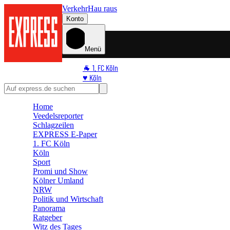
Verkehr
Hau raus
Konto
Menü
🐐 1. FC Köln
♥️ Köln
⭐ Promi
🏆 Sport
Home
🛒 Shoppingwelt
Veedelsreporter
🧩 Spiele
Schlagzeilen
EXPRESS E-Paper
1. FC Köln
Köln
Sport
Promi und Show
Kölner Umland
NRW
Politik und Wirtschaft
Panorama
Ratgeber
Witz des Tages