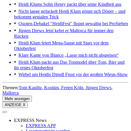
Heidi Klums Sohn Henry
packt über seine Kindheit aus
Nicht lange gefackelt
Heidi Klum gönnt sich Döner – und
bekommt genialen Trick
Quoten-Debakel
"HeidiFest" floppt gewaltig bei ProSieben
Jürgen Drews
Jetzt kehrt er Mallorca für immer den
Rücken
Heidi Klum feiert
Mega-Sause mit Stars vor dem
Oktoberfest
Klare Kante von Blanco
„Lasse mich nicht abspeisen“
Heidi Klum packt aus
Das Topmodel über Tom, Bier und
ihr erstes Oktoberfest
Wirbel um Heidis Dirndl
Frust vor der großen Wiesn-Show
Themen:
Tom Kaulitz
Kostüm
Ferien Köln
Jürgen Drews
Mallorca
Mehr anzeigen
ANZEIGE X
EXPRESS News
EXPRESS APP
Leserreporter/in werden