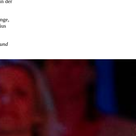
in der
inge,
ius
 und