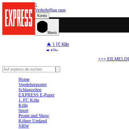
1
Verkehr
Hau raus
Konto
Menü
🐐 1. FC Köln
♥️ Köln
⭐ Promi
+++ EILMELDUNG +++
Wird der FC schwach?
BVB bereitet Al
🏆 Sport
🛒 Shoppingwelt
Home
🧩 Spiele
Veedelsreporter
Schlagzeilen
EXPRESS E-Paper
1. FC Köln
Köln
Sport
Promi und Show
Kölner Umland
NRW