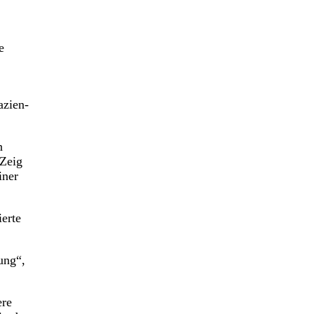
e
azien-
n
„Zeig
iner
ierte
ung“,
ere