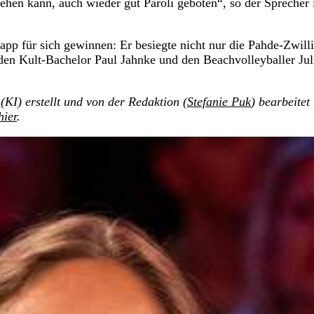
ehen kann, auch wieder gut Paroli geboten“, so der Sprecher 
pp für sich gewinnen: Er besiegte nicht nur die Pahde-Zwill
en Kult-Bachelor Paul Jahnke und den Beachvolleyballer Jul
(KI) erstellt und von der Redaktion (
Stefanie Puk
) bearbeitet
hier
.