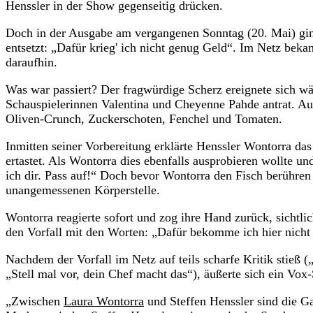
Henssler in der Show gegenseitig drücken.
Doch in der Ausgabe am vergangenen Sonntag (20. Mai) ging
entsetzt: „Dafür krieg' ich nicht genug Geld“. Im Netz beka
daraufhin.
Was war passiert? Der fragwürdige Scherz ereignete sich wä
Schauspielerinnen Valentina und Cheyenne Pahde antrat. Au
Oliven-Crunch, Zuckerschoten, Fenchel und Tomaten.
Inmitten seiner Vorbereitung erklärte Henssler Wontorra das
ertastet. Als Wontorra dies ebenfalls ausprobieren wollte u
ich dir. Pass auf!“ Doch bevor Wontorra den Fisch berühren 
unangemessenen Körperstelle.
Wontorra reagierte sofort und zog ihre Hand zurück, sichtli
den Vorfall mit den Worten: „Dafür bekomme ich hier nicht
Nachdem der Vorfall im Netz auf teils scharfe Kritik stieß 
„Stell mal vor, dein Chef macht das“), äußerte sich ein Vox
„Zwischen
Laura Wontorra
und Steffen Henssler sind die Ga