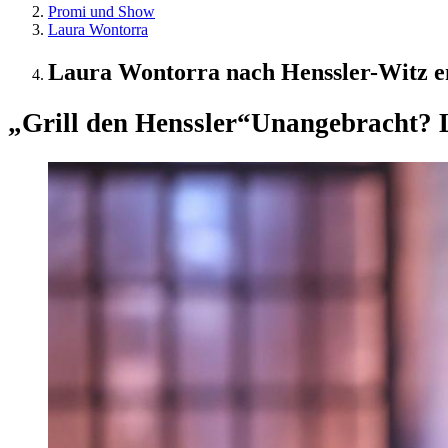
Promi und Show
Laura Wontorra
Laura Wontorra nach Henssler-Witz ent
„Grill den Henssler“
Unangebracht? L