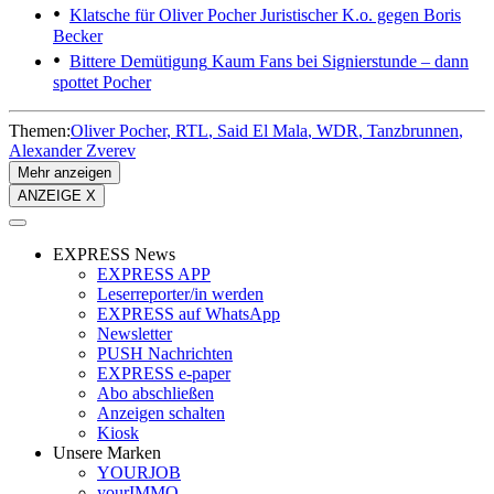
Klatsche für Oliver Pocher
Juristischer K.o. gegen Boris
Becker
Bittere Demütigung
Kaum Fans bei Signierstunde – dann
spottet Pocher
Themen:
Oliver Pocher
RTL
Said El Mala
WDR
Tanzbrunnen
Alexander Zverev
Mehr anzeigen
ANZEIGE X
EXPRESS News
EXPRESS APP
Leserreporter/in werden
EXPRESS auf WhatsApp
Newsletter
PUSH Nachrichten
EXPRESS e-paper
Abo abschließen
Anzeigen schalten
Kiosk
Unsere Marken
YOURJOB
yourIMMO