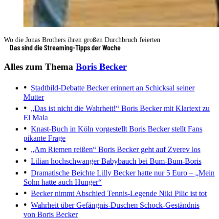
Wo die Jonas Brothers ihren großen Durchbruch feierten
Das sind die Streaming-Tipps der Woche
Alles zum Thema
Boris Becker
Stadtbild-Debatte
Becker erinnert an Schicksal seiner
Mutter
„Das ist nicht die Wahrheit!“
Boris Becker mit Klartext zu
El Mala
Knast-Buch in Köln vorgestellt
Boris Becker stellt Fans
pikante Frage
„Am Riemen reißen“
Boris Becker geht auf Zverev los
Lilian hochschwanger
Babybauch bei Bum-Bum-Boris
Dramatische Beichte
Lilly Becker hatte nur 5 Euro – „Mein
Sohn hatte auch Hunger“
Becker nimmt Abschied
Tennis-Legende Niki Pilic ist tot
Wahrheit über Gefängnis-Duschen
Schock-Geständnis
von Boris Becker