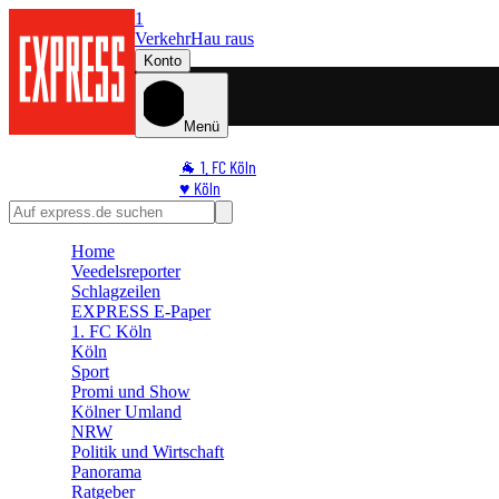
1
Verkehr
Hau raus
Konto
Menü
🐐 1. FC Köln
♥️ Köln
⭐ Promi
🏆 Sport
Home
🛒 Shoppingwelt
Veedelsreporter
🧩 Spiele
Schlagzeilen
EXPRESS E-Paper
1. FC Köln
Köln
Sport
Promi und Show
Kölner Umland
NRW
Politik und Wirtschaft
Panorama
Ratgeber