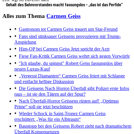
Gehalt des Bahnvorstandes macht fassungslos – „das ist das Perfide“
Alles zum Thema
Carmen Geiss
Gastronom tot
Carmen Geiss trauert um Star-Freund
Fans sind stinksauer
Geissens provozieren mit Trump-
Anspielung
Hirn-OP bei Carmen Geiss
Jetzt spricht der Arzt
Fiese Fan-Kritik
Carmen Geiss wehrt sich gegen Vorwürfe
"Ich glaube, du spinnst"
Robert Geiss fassungslos über
neuen Luxus-Kauf
„Vergesst Diamanten“
Carmen Geiss feiert mit Schlange
und entfacht heftige Diskussion
Die Geissens
Nach Horror-Überfall gibt Polizei erste Infos
raus – ist sie den Tätern auf der Spur?
Nach Überfall-Horror
Geissens rüsten auf! „Optimus
Prime“ soll sie jetzt beschützen
Wieder Schock in Saint-Tropez
Carmen Geiss
erschüttert: „Was für ein Albtraum“
Baustopp bei den Geissens
Robert zieht nach dramatischem
Überfall Konsequenzen