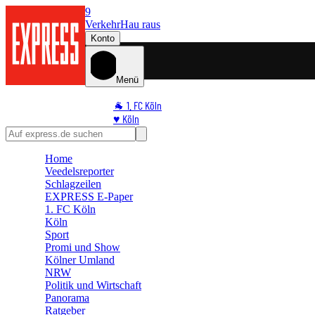
9
Verkehr
Hau raus
Konto
Menü
🐐 1. FC Köln
♥️ Köln
⭐ Promi
🏆 Sport
Home
🛒 Shoppingwelt
Veedelsreporter
🧩 Spiele
Schlagzeilen
EXPRESS E-Paper
1. FC Köln
Köln
Sport
Promi und Show
Kölner Umland
NRW
Politik und Wirtschaft
Panorama
Ratgeber