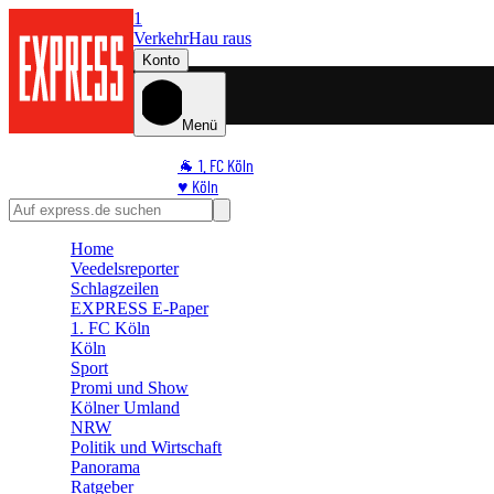
1
Verkehr
Hau raus
Konto
Menü
🐐 1. FC Köln
♥️ Köln
⭐ Promi
🏆 Sport
Home
🛒 Shoppingwelt
Veedelsreporter
🧩 Spiele
Schlagzeilen
EXPRESS E-Paper
1. FC Köln
Köln
Sport
Promi und Show
Kölner Umland
NRW
Politik und Wirtschaft
Panorama
Ratgeber