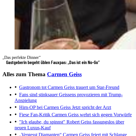
„Das perfekte Dinner“
Gastgeberin begeht üblen Fauxpas: „Das ist ein No-Go“
Alles zum Thema
Carmen Geiss
Gastronom tot
Carmen Geiss trauert um Star-Freund
Fans sind stinksauer
Geissens provozieren mit Trump-
Anspielung
Hirn-OP bei Carmen Geiss
Jetzt spricht der Arzt
Fiese Fan-Kritik
Carmen Geiss wehrt sich gegen Vorwürfe
"Ich glaube, du spinnst"
Robert Geiss fassungslos über
neuen Luxus-Kauf
„Vergesst Diamanten“
Carmen Geiss feiert mit Schlange