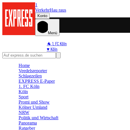
1
Verkehr
Hau raus
Konto
Menü
🐐 1. FC Köln
♥️ Köln
⭐ Promi
🏆 Sport
Home
🛒 Shoppingwelt
Veedelsreporter
🧩 Spiele
Schlagzeilen
EXPRESS E-Paper
1. FC Köln
Köln
Sport
Promi und Show
Kölner Umland
NRW
Politik und Wirtschaft
Panorama
Ratgeber