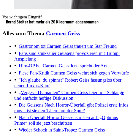
Vor wichtigem Eingriff
Bernd Stelter hat mehr als 20 Kilogramm abgenommen
Alles zum Thema
Carmen Geiss
Gastronom tot
Carmen Geiss trauert um Star-Freund
Fans sind stinksauer
Geissens provozieren mit Trump-
Anspielung
Hirn-OP bei Carmen Geiss
Jetzt spricht der Arzt
Fiese Fan-Kritik
Carmen Geiss wehrt sich gegen Vorwürfe
"Ich glaube, du spinnst"
Robert Geiss fassungslos über
neuen Luxus-Kauf
„Vergesst Diamanten“
Carmen Geiss feiert mit Schlange
und entfacht heftige Diskussion
Die Geissens
Nach Horror-Überfall gibt Polizei erste Infos
raus – ist sie den Tätern auf der Spur?
Nach Überfall-Horror
Geissens rüsten auf! „Optimus
Prime“ soll sie jetzt beschützen
Wieder Schock in Saint-Tropez
Carmen Geiss