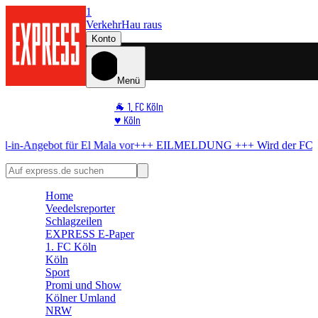
1
Verkehr
Hau raus
Konto
Menü
🐐 1. FC Köln
♥️ Köln
⭐ Promi
 für El Mala vor
+++ EILMELDUNG +++
Wird der FC schwach?
BVB
🏆 Sport
🛒 Shoppingwelt
🧩 Spiele
Home
Veedelsreporter
Schlagzeilen
EXPRESS E-Paper
1. FC Köln
Köln
Sport
Promi und Show
Kölner Umland
NRW