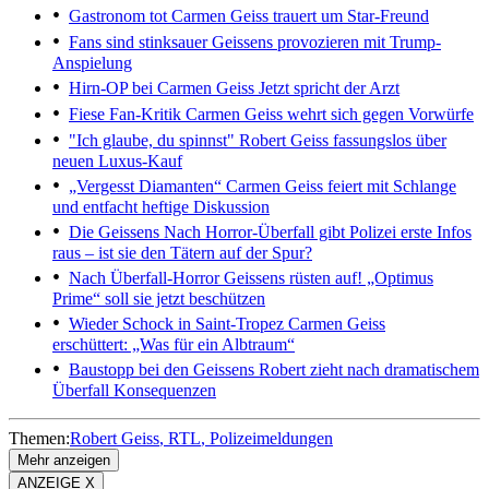
Gastronom tot
Carmen Geiss trauert um Star-Freund
Fans sind stinksauer
Geissens provozieren mit Trump-
Anspielung
Hirn-OP bei Carmen Geiss
Jetzt spricht der Arzt
Fiese Fan-Kritik
Carmen Geiss wehrt sich gegen Vorwürfe
"Ich glaube, du spinnst"
Robert Geiss fassungslos über
neuen Luxus-Kauf
„Vergesst Diamanten“
Carmen Geiss feiert mit Schlange
und entfacht heftige Diskussion
Die Geissens
Nach Horror-Überfall gibt Polizei erste Infos
raus – ist sie den Tätern auf der Spur?
Nach Überfall-Horror
Geissens rüsten auf! „Optimus
Prime“ soll sie jetzt beschützen
Wieder Schock in Saint-Tropez
Carmen Geiss
erschüttert: „Was für ein Albtraum“
Baustopp bei den Geissens
Robert zieht nach dramatischem
Überfall Konsequenzen
Themen:
Robert Geiss
RTL
Polizeimeldungen
Mehr anzeigen
ANZEIGE X