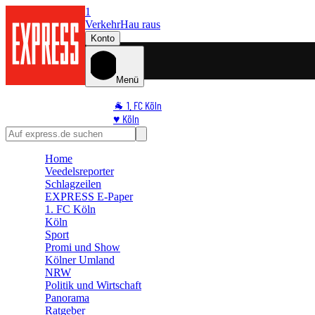
1
Verkehr
Hau raus
Konto
Menü
🐐 1. FC Köln
♥️ Köln
⭐ Promi
🏆 Sport
Home
🛒 Shoppingwelt
Veedelsreporter
🧩 Spiele
Schlagzeilen
EXPRESS E-Paper
1. FC Köln
Köln
Sport
Promi und Show
Kölner Umland
NRW
Politik und Wirtschaft
Panorama
Ratgeber