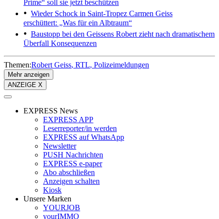
Prime“ soll sie jetzt beschützen
Wieder Schock in Saint-Tropez
Carmen Geiss
erschüttert: „Was für ein Albtraum“
Baustopp bei den Geissens
Robert zieht nach dramatischem
Überfall Konsequenzen
Themen:
Robert Geiss
RTL
Polizeimeldungen
Mehr anzeigen
ANZEIGE X
EXPRESS News
EXPRESS APP
Leserreporter/in werden
EXPRESS auf WhatsApp
Newsletter
PUSH Nachrichten
EXPRESS e-paper
Abo abschließen
Anzeigen schalten
Kiosk
Unsere Marken
YOURJOB
yourIMMO