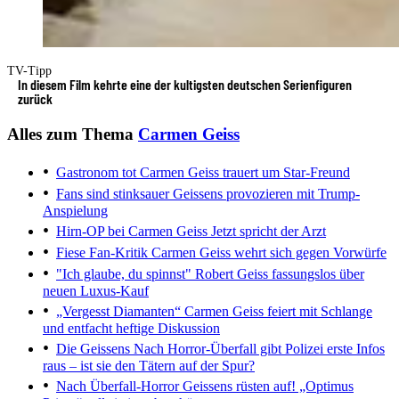
TV-Tipp
In diesem Film kehrte eine der kultigsten deutschen Serienfiguren
zurück
Alles zum Thema
Carmen Geiss
Gastronom tot
Carmen Geiss trauert um Star-Freund
Fans sind stinksauer
Geissens provozieren mit Trump-
Anspielung
Hirn-OP bei Carmen Geiss
Jetzt spricht der Arzt
Fiese Fan-Kritik
Carmen Geiss wehrt sich gegen Vorwürfe
"Ich glaube, du spinnst"
Robert Geiss fassungslos über
neuen Luxus-Kauf
„Vergesst Diamanten“
Carmen Geiss feiert mit Schlange
und entfacht heftige Diskussion
Die Geissens
Nach Horror-Überfall gibt Polizei erste Infos
raus – ist sie den Tätern auf der Spur?
Nach Überfall-Horror
Geissens rüsten auf! „Optimus