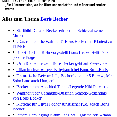
Mathieu Carrière über Tochter Elena
„Sie kümmert sich, wo ich älter und schlaffer und müder und seniler
werde“
Alles zum Thema
Boris Becker
Stadtbild-Debatte
Becker erinnert an Schicksal seiner
Mutter
„Das ist nicht die Wahrheit!“
Boris Becker mit Klartext zu
El Mala
Knast-Buch in Köln vorgestellt
Boris Becker stellt Fans
pikante Frage
„Am Riemen reißen“
Boris Becker geht auf Zverev los
Lilian hochschwanger
Babybauch bei Bum-Bum-Boris
Dramatische Beichte
Lilly Becker hatte nur 5 Euro – „Mein
Sohn hatte auch Hunger“
Becker nimmt Abschied
Tennis-Legende Niki Pilic ist tot
Wahrheit über Gefängnis-Duschen
Schock-Geständnis
von Boris Becker
Klatsche für Oliver Pocher
Juristischer K.o. gegen Boris
Becker
Bittere Demütigung
Kaum Fans bei Signierstunde – dann