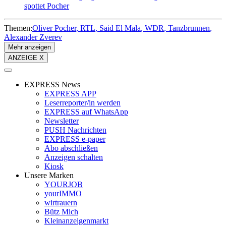
spottet Pocher
Themen:
Oliver Pocher
RTL
Said El Mala
WDR
Tanzbrunnen
Alexander Zverev
Mehr anzeigen
ANZEIGE X
EXPRESS News
EXPRESS APP
Leserreporter/in werden
EXPRESS auf WhatsApp
Newsletter
PUSH Nachrichten
EXPRESS e-paper
Abo abschließen
Anzeigen schalten
Kiosk
Unsere Marken
YOURJOB
yourIMMO
wirtrauern
Bütz Mich
Kleinanzeigenmarkt