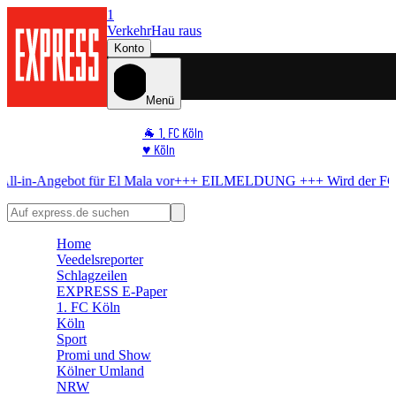
1
Verkehr
Hau raus
Konto
Menü
🐐 1. FC Köln
♥️ Köln
⭐ Promi
t für El Mala vor
+++ EILMELDUNG +++
Wird der FC schwach?
BV
🏆 Sport
🛒 Shoppingwelt
🧩 Spiele
Home
Veedelsreporter
Schlagzeilen
EXPRESS E-Paper
1. FC Köln
Köln
Sport
Promi und Show
Kölner Umland
NRW