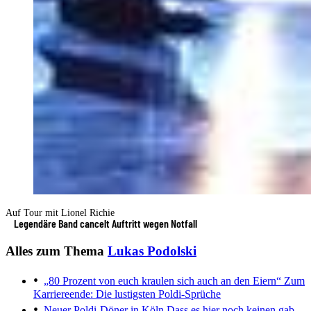
Auf Tour mit Lionel Richie
Legendäre Band cancelt Auftritt wegen Notfall
Alles zum Thema
Lukas Podolski
„80 Prozent von euch kraulen sich auch an den Eiern“
Zum
Karriereende: Die lustigsten Poldi-Sprüche
Neuer Poldi-Döner in Köln
Dass es hier noch keinen gab...