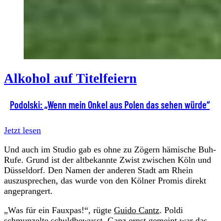
Alkohol auf Titelfeiern
Podolski: „Wenn mein Onkel aus Polen das sehen würde“
Jetzt lesen
Und auch im Studio gab es ohne zu Zögern hämische Buh-
Rufe. Grund ist der altbekannte Zwist zwischen Köln und
Düsseldorf. Den Namen der anderen Stadt am Rhein
auszusprechen, das wurde von den Kölner Promis direkt
angeprangert.
„Was für ein Fauxpas!“, rügte
Guido Cantz
. Poldi
schmunzelte schuldbewusst. Ganz ernst gemeint war das