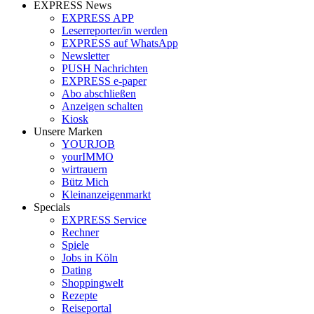
EXPRESS News
EXPRESS APP
Leserreporter/in werden
EXPRESS auf WhatsApp
Newsletter
PUSH Nachrichten
EXPRESS e-paper
Abo abschließen
Anzeigen schalten
Kiosk
Unsere Marken
YOURJOB
yourIMMO
wirtrauern
Bütz Mich
Kleinanzeigenmarkt
Specials
EXPRESS Service
Rechner
Spiele
Jobs in Köln
Dating
Shoppingwelt
Rezepte
Reiseportal