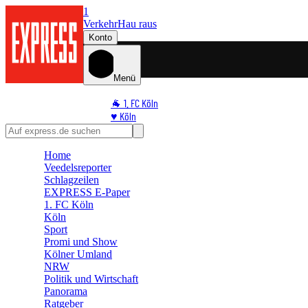
1
Verkehr
Hau raus
Konto
Menü
🐐 1. FC Köln
♥️ Köln
⭐ Promi
🏆 Sport
Home
🛒 Shoppingwelt
Veedelsreporter
🧩 Spiele
Schlagzeilen
EXPRESS E-Paper
1. FC Köln
Köln
Sport
Promi und Show
Kölner Umland
NRW
Politik und Wirtschaft
Panorama
Ratgeber