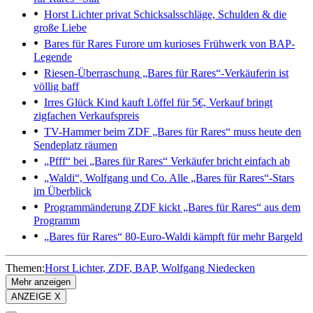
Horst Lichter privat
Schicksalsschläge, Schulden & die
große Liebe
Bares für Rares
Furore um kurioses Frühwerk von BAP-
Legende
Riesen-Überraschung
„Bares für Rares“-Verkäuferin ist
völlig baff
Irres Glück
Kind kauft Löffel für 5€, Verkauf bringt
zigfachen Verkaufspreis
TV-Hammer beim ZDF
„Bares für Rares“ muss heute den
Sendeplatz räumen
„Pfff“ bei „Bares für Rares“
Verkäufer bricht einfach ab
„Waldi“, Wolfgang und Co.
Alle „Bares für Rares“-Stars
im Überblick
Programmänderung
ZDF kickt „Bares für Rares“ aus dem
Programm
„Bares für Rares“
80-Euro-Waldi kämpft für mehr Bargeld
Themen:
Horst Lichter
ZDF
BAP
Wolfgang Niedecken
Mehr anzeigen
ANZEIGE X