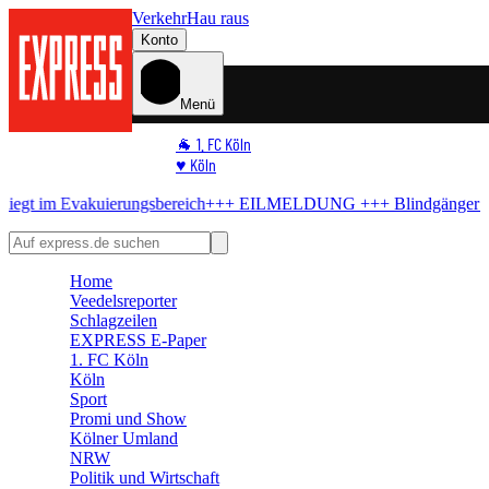
Verkehr
Hau raus
Konto
Menü
🐐 1. FC Köln
♥️ Köln
⭐ Promi
kuierungsbereich
+++ EILMELDUNG +++
Blindgänger in Köln
Bomb
🏆 Sport
🛒 Shoppingwelt
🧩 Spiele
Home
Veedelsreporter
Schlagzeilen
EXPRESS E-Paper
1. FC Köln
Köln
Sport
Promi und Show
Kölner Umland
NRW
Politik und Wirtschaft