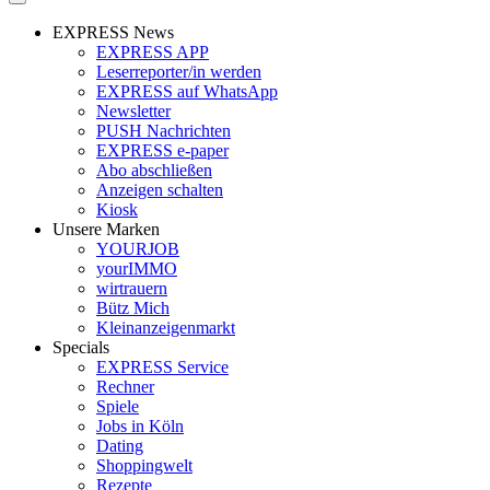
EXPRESS News
EXPRESS APP
Leserreporter/in werden
EXPRESS auf WhatsApp
Newsletter
PUSH Nachrichten
EXPRESS e-paper
Abo abschließen
Anzeigen schalten
Kiosk
Unsere Marken
YOURJOB
yourIMMO
wirtrauern
Bütz Mich
Kleinanzeigenmarkt
Specials
EXPRESS Service
Rechner
Spiele
Jobs in Köln
Dating
Shoppingwelt
Rezepte