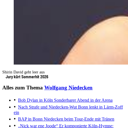
Shirin David geht leer aus
Jury kürt Sommerhit 2026
Alles zum Thema
Wolfgang Niedecken
Bob Dylan in Köln
Sonderbarer Abend in der Arena
Nach Strafe und Niedecken-Wut
Bonn lenkt in Lärm-Zoff
ein
BAP in Bonn
Niedecken beim Tour-Ende mit Tränen
„Nick war ene Joode“
Er komponierte Köln-Hymne: