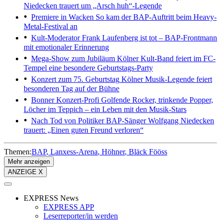
Niedecken trauert um „Arsch huh“-Legende
Premiere in Wacken
So kam der BAP-Auftritt beim Heavy-
Metal-Festival an
Kult-Moderator
Frank Laufenberg ist tot – BAP-Frontmann
mit emotionaler Erinnerung
Mega-Show zum Jubiläum
Kölner Kult-Band feiert im FC-
Tempel eine besondere Geburtstags-Party
Konzert zum 75. Geburtstag
Kölner Musik-Legende feiert
besonderen Tag auf der Bühne
Bonner Konzert-Profi
Golfende Rocker, trinkende Popper,
Löcher im Teppich – ein Leben mit den Musik-Stars
Nach Tod von Politiker
BAP-Sänger Wolfgang Niedecken
trauert: „Einen guten Freund verloren“
Themen:
BAP
Lanxess-Arena
Höhner
Bläck Fööss
Mehr anzeigen
ANZEIGE X
EXPRESS News
EXPRESS APP
Leserreporter/in werden