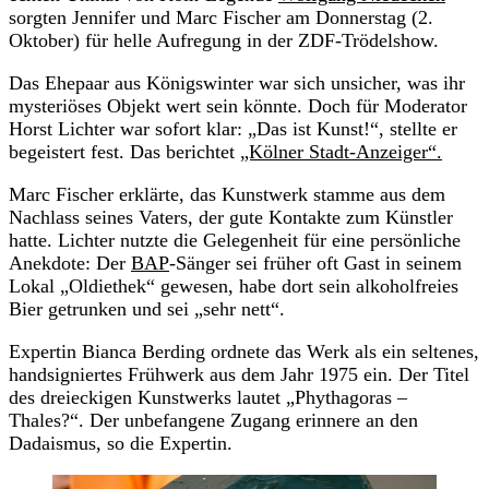
sorgten Jennifer und Marc Fischer am Donnerstag (2.
Oktober) für helle Aufregung in der ZDF-Trödelshow.
Das Ehepaar aus Königswinter war sich unsicher, was ihr
mysteriöses Objekt wert sein könnte. Doch für Moderator
Horst Lichter war sofort klar: „Das ist Kunst!“, stellte er
begeistert fest. Das berichtet
„Kölner Stadt-Anzeiger“.
Marc Fischer erklärte, das Kunstwerk stamme aus dem
Nachlass seines Vaters, der gute Kontakte zum Künstler
hatte. Lichter nutzte die Gelegenheit für eine persönliche
Anekdote: Der
BAP
-Sänger sei früher oft Gast in seinem
Lokal „Oldiethek“ gewesen, habe dort sein alkoholfreies
Bier getrunken und sei „sehr nett“.
Expertin Bianca Berding ordnete das Werk als ein seltenes,
handsigniertes Frühwerk aus dem Jahr 1975 ein. Der Titel
des dreieckigen Kunstwerks lautet „Phythagoras –
Thales?“. Der unbefangene Zugang erinnere an den
Dadaismus, so die Expertin.