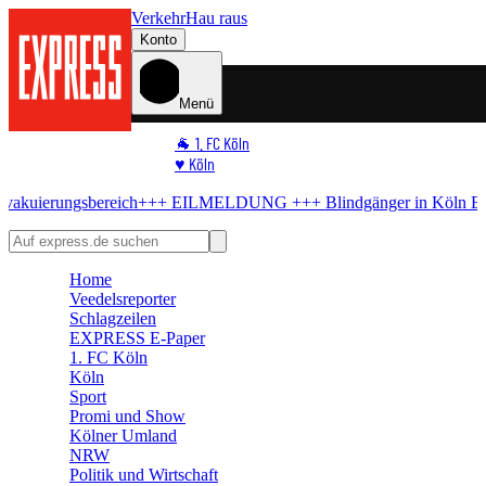
Verkehr
Hau raus
Konto
Menü
🐐 1. FC Köln
♥️ Köln
⭐ Promi
ereich
+++ EILMELDUNG +++
Blindgänger in Köln
Bombe im Rhein
🏆 Sport
🛒 Shoppingwelt
🧩 Spiele
Home
Veedelsreporter
Schlagzeilen
EXPRESS E-Paper
1. FC Köln
Köln
Sport
Promi und Show
Kölner Umland
NRW
Politik und Wirtschaft