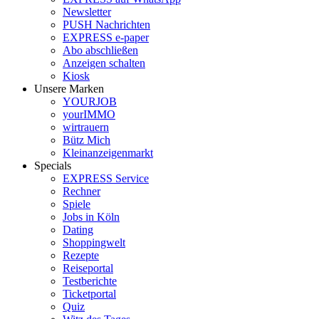
Newsletter
PUSH Nachrichten
EXPRESS e-paper
Abo abschließen
Anzeigen schalten
Kiosk
Unsere Marken
YOURJOB
yourIMMO
wirtrauern
Bütz Mich
Kleinanzeigenmarkt
Specials
EXPRESS Service
Rechner
Spiele
Jobs in Köln
Dating
Shoppingwelt
Rezepte
Reiseportal
Testberichte
Ticketportal
Quiz