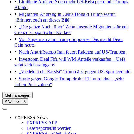
Limitierte Auflage
Noch mehr US-Reisepässe mit Trumps
Abbild
Migranten-Andrang in Ceuta
Donald Trump warnt:
„Erinnert euch an dieses Bild“
„Die ganze Nacht über“
Zehntausende Migranten stürmen
Grenze zu spanischer Exklave
Von Superman zum Trump-Supporter
Das macht Dean
Cain heute
Nach Angriffsstopp
Iran feuert Raketen auf US-Truppen
Investoren-Deal
Fifa will WM-Anteile verkaufen – Uefa
zeigt sich fassungslos
„Vielleicht ein Rassist“
Trump ätzt gegen US-Sportlegende
Strafe gegen Google
Trump droht: EU wird einen „sehr
hohen Preis zahlen“
Mehr anzeigen
ANZEIGE X
EXPRESS News
EXPRESS APP
Leserreporter/in werden
EXPRESS auf WhatsApp