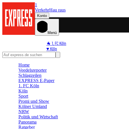
1
Verkehr
Hau raus
Konto
Menü
🐐 1. FC Köln
♥️ Köln
⭐ Promi
🏆 Sport
Home
🛒 Shoppingwelt
Veedelsreporter
🧩 Spiele
Schlagzeilen
EXPRESS E-Paper
1. FC Köln
Köln
Sport
Promi und Show
Kölner Umland
NRW
Politik und Wirtschaft
Panorama
Ratgeber