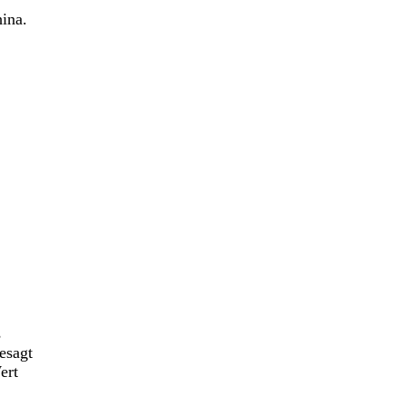
ina.
s
esagt
ert