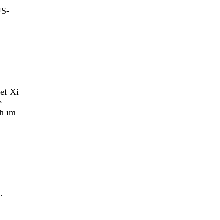
US-
t
hef Xi
e
ch im
.