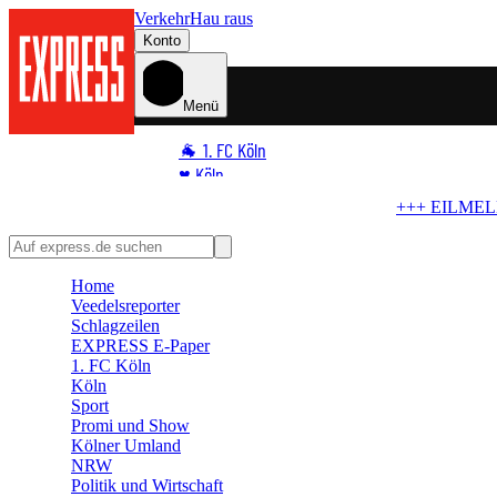
Verkehr
Hau raus
Konto
Menü
🐐 1. FC Köln
♥️ Köln
⭐ Promi
+++ EILMELDUNG +++
Zoff um Außengastronomie
S
🏆 Sport
🛒 Shoppingwelt
Home
🧩 Spiele
Veedelsreporter
Schlagzeilen
EXPRESS E-Paper
1. FC Köln
Köln
Sport
Promi und Show
Kölner Umland
NRW
Politik und Wirtschaft