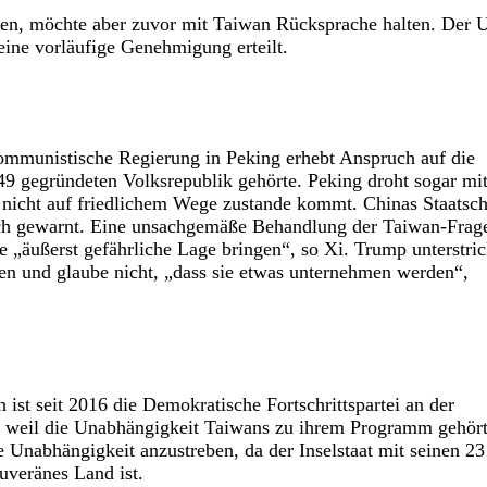
sen, möchte aber zuvor mit Taiwan Rücksprache halten. Der 
ine vorläufige Genehmigung erteilt.
kommunistische Regierung in Peking erhebt Anspruch auf die
49 gegründeten Volksrepublik gehörte. Peking droht sogar mi
g“ nicht auf friedlichem Wege zustande kommt. Chinas Staatsc
lich gewarnt. Eine unsachgemäße Behandlung der Taiwan-Frag
„äußerst gefährliche Lage bringen“, so Xi. Trump unterstri
en und glaube nicht, „dass sie etwas unternehmen werden“,
h ist seit 2016 die Demokratische Fortschrittspartei an der
rd, weil die Unabhängigkeit Taiwans zu ihrem Programm gehört
e Unabhängigkeit anzustreben, da der Inselstaat mit seinen 23
uveränes Land ist.